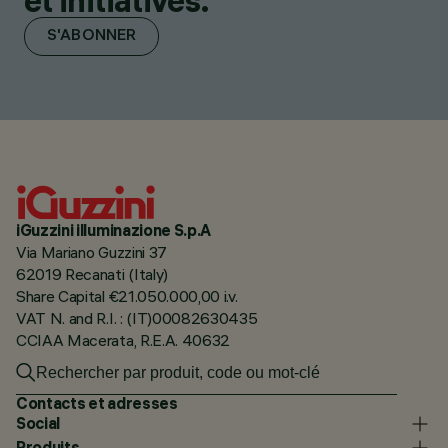
et initiatives.
S'ABONNER
iGuzzini illuminazione S.p.A
Via Mariano Guzzini 37
62019 Recanati (Italy)
Share Capital €21.050.000,00 i.v.
VAT N. and R.I. : (IT)00082630435
CCIAA Macerata, R.E.A. 40632
Contacts et adresses
Social
Produits