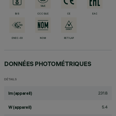
BIS
CCC S&E
CE
EAC
ENEC-03
NOM
RETILAP
DONNÉES PHOTOMÉTRIQUES
DÉTAILS
231.8
lm (appareil)
5.4
W (appareil)