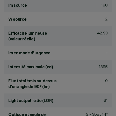
190
lm source
2
W source
42.93
Efficacité lumineuse
(valeur réelle)
-
lm en mode d'urgence
1395
Intensité maximale (cd)
0
Flux total émis au-dessus
d'un angle de 90° (lm)
61
Light output ratio (LOR)
S - Spot 14°
Optique et angle de