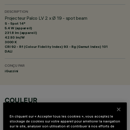
DESCRIPTION
Projecteur Palco LV 2 x Ø 19 - spot beam
S - Spot 14°
5.4 W (appareil)
231.8 lm (appareil)
42.93 lm/W
3000 K
CRI
92
- Rf (Colour Fidelity Index) 93 - Rg (Gamut Index) 101
DALI
CONÇU PAR
iGuzzini
COULEUR
En cliquant sur « Accepter tous les cookies », vous acceptez le
stockage de cookies sur votre appareil pour améliorer la navigation
sur le site, analyser son utilisation et contribuer à nos efforts de