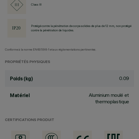
Class III
Protégé contre la pénétration de corps solides de plus de 12 mm, non protégé
contre la pénétration de liquides.
Conforme à la norme EN60598-1 et aux réglementations pertinentes.
PROPRIÉTÉS PHYSIQUES
0.09
Poids (kg)
Aluminium moulé et
Matériel
thermoplastique
CERTIFICATIONS PRODUIT