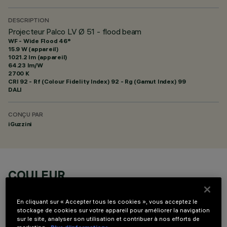
DESCRIPTION
Projecteur Palco LV Ø 51 - flood beam
WF - Wide Flood 46°
15.9 W (appareil)
1021.2 lm (appareil)
64.23 lm/W
2700 K
CRI
92
- Rf (Colour Fidelity Index) 92 - Rg (Gamut Index) 99
DALI
CONÇU PAR
iGuzzini
COULEUR
En cliquant sur « Accepter tous les cookies », vous acceptez le
stockage de cookies sur votre appareil pour améliorer la navigation
sur le site, analyser son utilisation et contribuer à nos efforts de