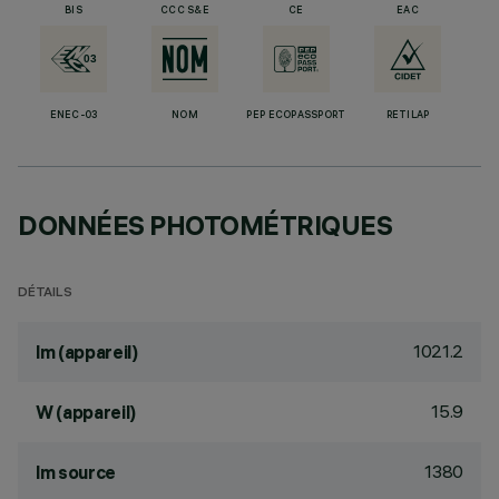
BIS
CCC S&E
CE
EAC
ENEC-03
NOM
PEP ECOPASSPORT
RETILAP
DONNÉES PHOTOMÉTRIQUES
DÉTAILS
1021.2
lm (appareil)
15.9
W (appareil)
1380
lm source