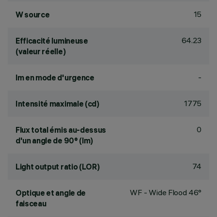
15
W source
64.23
Efficacité lumineuse
(valeur réelle)
-
lm en mode d'urgence
1775
Intensité maximale (cd)
0
Flux total émis au-dessus
d'un angle de 90° (lm)
74
Light output ratio (LOR)
WF - Wide Flood 46°
Optique et angle de
faisceau