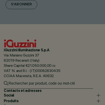
S'ABONNER
iGuzzini illuminazione S.p.A
Via Mariano Guzzini 37
62019 Recanati (Italy)
Share Capital €21.050.000,00 i.v.
VAT N. and R.I. : (IT)00082630435
CCIAA Macerata, R.E.A. 40632
Contacts et adresses
Social
Produits