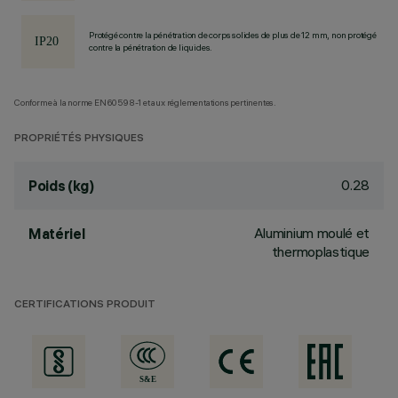
Protégé contre la pénétration de corps solides de plus de 12 mm, non protégé
contre la pénétration de liquides.
Conforme à la norme EN60598-1 et aux réglementations pertinentes.
PROPRIÉTÉS PHYSIQUES
0.28
Poids (kg)
Aluminium moulé et
Matériel
thermoplastique
CERTIFICATIONS PRODUIT