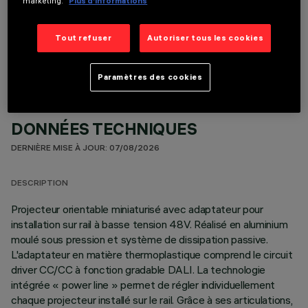
marketing.
Plus d’informations
COMPOSANTS OPTIONNELS
Tout refuser
Autoriser tous les cookies
Paramètres des cookies
DONNÉES TECHNIQUES
DERNIÈRE MISE À JOUR: 07/08/2026
DESCRIPTION
Projecteur orientable miniaturisé avec adaptateur pour
installation sur rail à basse tension 48V. Réalisé en aluminium
moulé sous pression et système de dissipation passive.
L'adaptateur en matière thermoplastique comprend le circuit
driver CC/CC à fonction gradable DALI. La technologie
intégrée « power line » permet de régler individuellement
chaque projecteur installé sur le rail. Grâce à ses articulations,