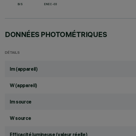
BIS
ENEC-03
DONNÉES PHOTOMÉTRIQUES
DÉTAILS
lm (appareil)
W (appareil)
lm source
W source
Efficacité lumineuse (valeur réelle)