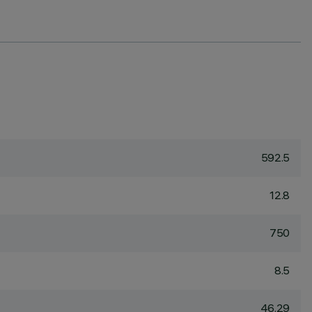
592.5
12.8
750
8.5
46.29