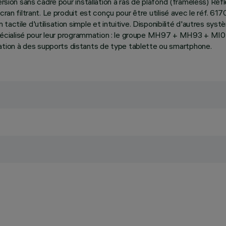
version sans cadre pour installation à ras de plafond (frameless) Ré
écran filtrant. Le produit est conçu pour être utilisé avec le réf.
actile d'utilisation simple et intuitive. Disponibilité d'autres sys
en spécialisé pour leur programmation : le groupe MH97 + MH93 + 
tion à des supports distants de type tablette ou smartphone.