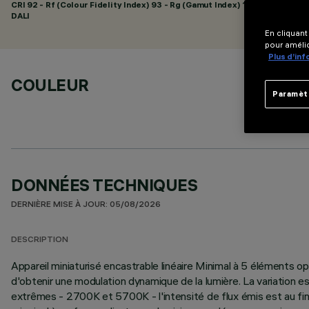
CRI
92
- Rf (Colour Fidelity Index) 93 - Rg (Gamut Index) 101
DALI
En cliquant
pour amélio
Plus d’in
COULEUR
Paramèt
DONNÉES TECHNIQUES
DERNIÈRE MISE À JOUR: 05/08/2026
DESCRIPTION
Appareil miniaturisé encastrable linéaire Minimal à 5 éléments 
d'obtenir une modulation dynamique de la lumière. La variation
extrêmes - 2700K et 5700K - l'intensité de flux émis est au fina