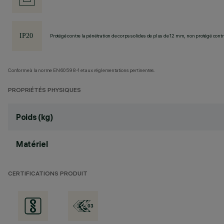
Protégé contre la pénétration de corps solides de plus de 12 mm, non protégé contre
Conforme à la norme EN60598-1 et aux réglementations pertinentes.
PROPRIÉTÉS PHYSIQUES
Poids (kg)
Matériel
CERTIFICATIONS PRODUIT