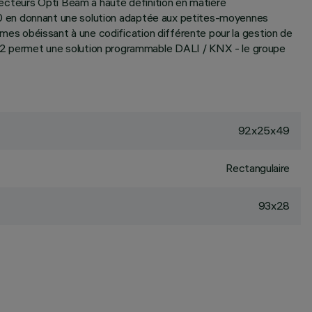
flecteurs Opti Beam à haute définition en matière
 6170 en donnant une solution adaptée aux petites-moyennes
tèmes obéissant à une codification différente pour la gestion de
MI02 permet une solution programmable DALI / KNX - le groupe
92x25x49
Rectangulaire
93x28