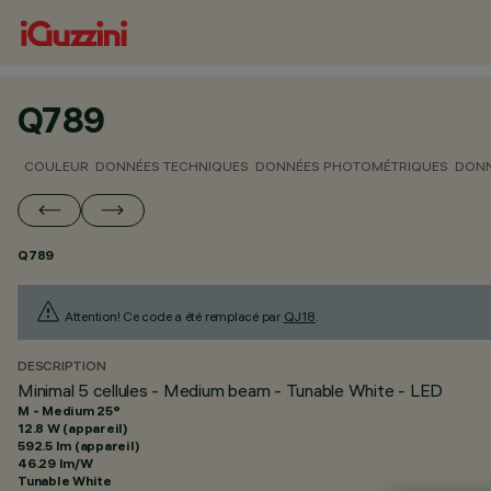
Q789
COULEUR
DONNÉES TECHNIQUES
DONNÉES PHOTOMÉTRIQUES
DONN
Q789
Attention! Ce code a été remplacé par
QJ18
.
DESCRIPTION
Minimal 5 cellules - Medium beam - Tunable White - LED
M - Medium 25°
12.8 W (appareil)
592.5 lm (appareil)
46.29 lm/W
Tunable White