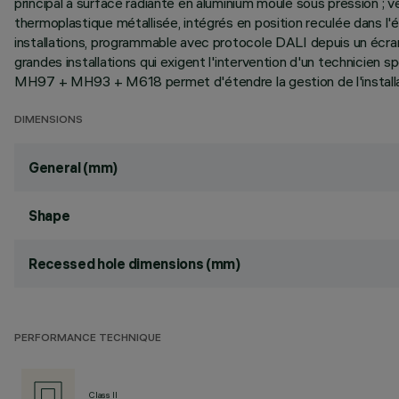
principal à surface radiante en aluminium moulé sous pression ; 
thermoplastique métallisée, intégrés en position reculée dans l'
installations, programmable avec protocole DALI depuis un écran t
grandes installations qui exigent l'intervention d'un technici
MH97 + MH93 + M618 permet d'étendre la gestion de l'installa
DIMENSIONS
General (mm)
Shape
Recessed hole dimensions (mm)
PERFORMANCE TECHNIQUE
Class II