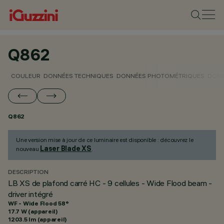
Q862
COULEUR
DONNÉES TECHNIQUES
DONNÉES PHOTOMÉTRIQUES
DONN
Q862
Une version mise à jour de ce luminaire est disponible : découvrez le
Laser Blade XS
nouveau
.
DESCRIPTION
LB XS de plafond carré HC - 9 cellules - Wide Flood beam -
driver intégré
WF - Wide Flood 58°
17.7 W (appareil)
1203.5 lm (appareil)