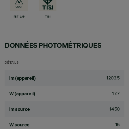
RETILAP
TISI
DONNÉES PHOTOMÉTRIQUES
DÉTAILS
1203.5
lm (appareil)
17.7
W (appareil)
1450
lm source
15
W source