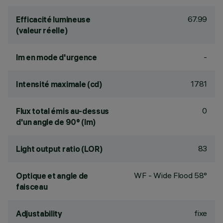
67.99
Efficacité lumineuse
(valeur réelle)
-
lm en mode d'urgence
1781
Intensité maximale (cd)
0
Flux total émis au-dessus
d'un angle de 90° (lm)
83
Light output ratio (LOR)
WF - Wide Flood 58°
Optique et angle de
faisceau
fixe
Adjustability