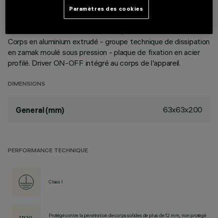
Malgré les dimensions extrêmement réduites du produit, la
Paramètres des cookies
technologie brevetée du système optique garantit un flux
efficace et un confort visuel élevé, à éblouissement contrôlé.
Corps en aluminium extrudé - groupe technique de dissipation
en zamak moulé sous pression - plaque de fixation en acier
profilé. Driver ON-OFF intégré au corps de l'appareil.
DIMENSIONS
63x63x200
General (mm)
PERFORMANCE TECHNIQUE
Class I
Protégé contre la pénétration de corps solides de plus de 12 mm, non protégé