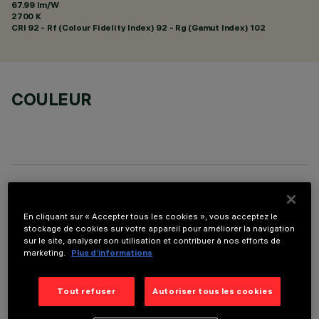
67.99 lm/W
2700 K
CRI
92
- Rf (Colour Fidelity Index) 92 - Rg (Gamut Index) 102
COULEUR
DONNÉES TECHNIQUES
En cliquant sur « Accepter tous les cookies », vous acceptez le
DERNIÈRE MISE À JOUR: 06/08/2026
stockage de cookies sur votre appareil pour améliorer la navigation
sur le site, analyser son utilisation et contribuer à nos efforts de
marketing.
Plus d’informations
DESCRIPTION
Appareil à installer sur plafond à 9 éléments optiques pour
Tout refuser
Autoriser tous les cookies
sources LED - optiques fixes avec réflecteurs Opti-Beam à
haute définition en matière thermoplastique métallisée.