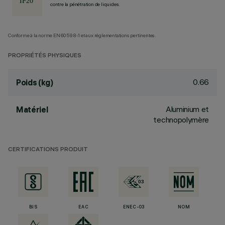
contre la pénétration de liquides.
Conforme à la norme EN60598-1 et aux réglementations pertinentes.
PROPRIÉTÉS PHYSIQUES
0.66
Poids (kg)
Aluminium et
Matériel
technopolymère
CERTIFICATIONS PRODUIT
BIS
EAC
ENEC-03
NOM