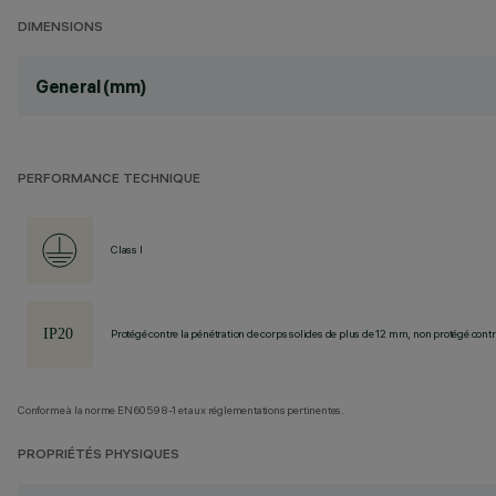
DIMENSIONS
General (mm)
PERFORMANCE TECHNIQUE
Class I
Protégé contre la pénétration de corps solides de plus de 12 mm, non protégé contre
Conforme à la norme EN60598-1 et aux réglementations pertinentes.
PROPRIÉTÉS PHYSIQUES