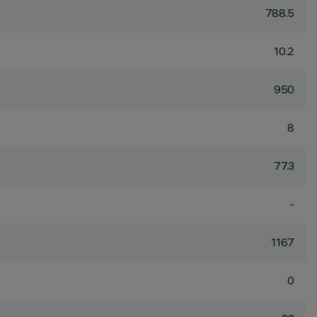
788.5
10.2
950
8
77.3
-
1167
0