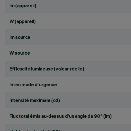
lm (appareil)
W (appareil)
lm source
W source
Efficacité lumineuse (valeur réelle)
lm en mode d'urgence
Intensité maximale (cd)
Flux total émis au-dessus d'un angle de 90° (lm)