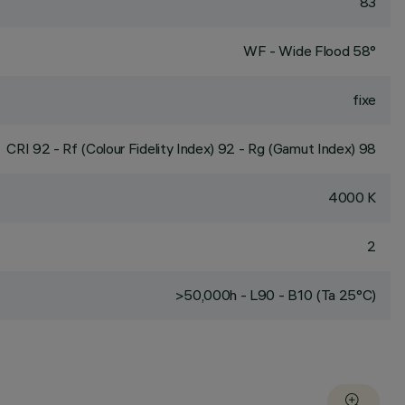
83
WF - Wide Flood 58°
fixe
CRI
92
- Rf (Colour Fidelity Index) 92 - Rg (Gamut Index) 98
4000 K
2
>50,000h - L90 - B10 (Ta 25°C)