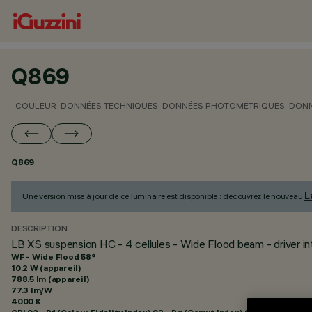
Q869
COULEUR
DONNÉES TECHNIQUES
DONNÉES PHOTOMÉTRIQUES
DONN
Q869
L
Une version mise à jour de ce luminaire est disponible : découvrez le nouveau
DESCRIPTION
LB XS suspension HC - 4 cellules - Wide Flood beam - driver i
WF - Wide Flood 58°
10.2 W (appareil)
788.5 lm (appareil)
77.3 lm/W
4000 K