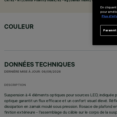
CRI
92
- Rf (Colour Fidelity Index) 92 - Rg (Gamut Index) 98
En cliquant
pour amélio
Plus d’in
COULEUR
Paramèt
DONNÉES TECHNIQUES
DERNIÈRE MISE À JOUR: 06/08/2026
DESCRIPTION
Suspension à 4 éléments optiques pour sources LED, indiquée po
optique garantit un flux efficace et un confort visuel élevé. R
dissipation en zamak moulé sous pression. Rosace de plafond en
finition extérieure - l'assemblage du câble sur le corps de la su