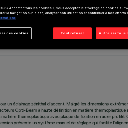
 sur « Accepter tous les cookies », vous acceptez le stockage de cookies sur vo
rer la navigation sur le site, analyser son utilisation et contribuer à nos efforts
formations
res des cookies
Tout refuser
Autoriser tous 
ur un éclairage zénithal d'accent. Malgré les dimensions extrême
éflecteurs Opti-Beam à haute définition en matière thermoplastique
 matière thermoplastique avec plaque de fixation en acier profilé.
spension présente un système manuel de réglage qui facilite l'align