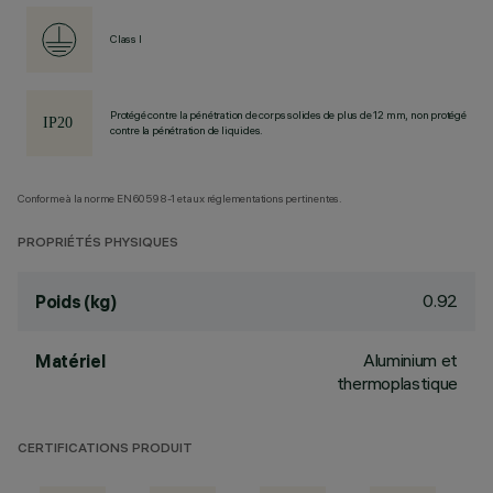
Class I
Protégé contre la pénétration de corps solides de plus de 12 mm, non protégé
contre la pénétration de liquides.
Conforme à la norme EN60598-1 et aux réglementations pertinentes.
PROPRIÉTÉS PHYSIQUES
0.92
Poids (kg)
Aluminium et
Matériel
thermoplastique
CERTIFICATIONS PRODUIT