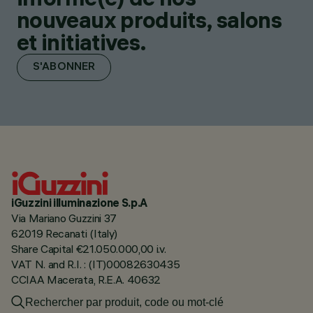
nouveaux produits, salons
et initiatives.
S'ABONNER
iGuzzini illuminazione S.p.A
Via Mariano Guzzini 37
62019 Recanati (Italy)
Share Capital €21.050.000,00 i.v.
VAT N. and R.I. : (IT)00082630435
CCIAA Macerata, R.E.A. 40632