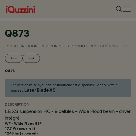
Q873
COULEUR
DONNÉES TECHNIQUES
DONNÉES PHOTOMÉTRIQUES
DONN
Q873
Une version mise à jour de ce luminaire est disponible : découvrez le
Laser Blade XS
nouveau
.
DESCRIPTION
LB XS suspension HC - 9 cellules - Wide Flood beam - driver
intégré
WF - Wide Flood 58°
17.7 W (appareil)
1245 lm (appareil)