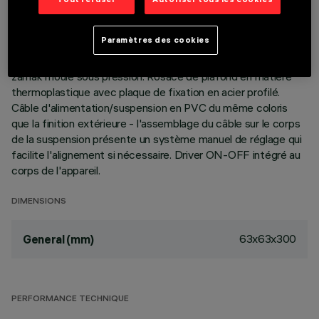
brevetée du système optique garantit un flux efficace et un
confort visuel élevé. Réflecteurs Opti-Beam à haute
Paramètres des cookies
définition en matière thermoplastique métallisée. Corps en
aluminium extrudé - groupe technique de dissipation en
zamak moulé sous pression. Rosace de plafond en matière
thermoplastique avec plaque de fixation en acier profilé.
Câble d'alimentation/suspension en PVC du même coloris
que la finition extérieure - l'assemblage du câble sur le corps
de la suspension présente un système manuel de réglage qui
facilite l'alignement si nécessaire. Driver ON-OFF intégré au
corps de l'appareil.
DIMENSIONS
63x63x300
General (mm)
PERFORMANCE TECHNIQUE