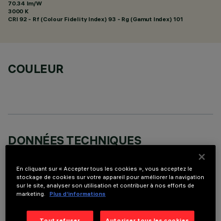
70.34 lm/W
3000 K
CRI
92
- Rf (Colour Fidelity Index) 93 - Rg (Gamut Index) 101
COULEUR
DONNÉES TECHNIQUES
DERNIÈRE MISE À JOUR: 06/08/2026
En cliquant sur « Accepter tous les cookies », vous acceptez le
stockage de cookies sur votre appareil pour améliorer la navigation
DESCRIPTION
sur le site, analyser son utilisation et contribuer à nos efforts de
marketing.
Plus d’informations
Suspension à 9 éléments optiques pour sources LED,
indiquée pour un éclairage zénithal d'accent. Malgré les
dimensions extrêmement réduites du produit, la technologie
Tout refuser
Autoriser tous les cookies