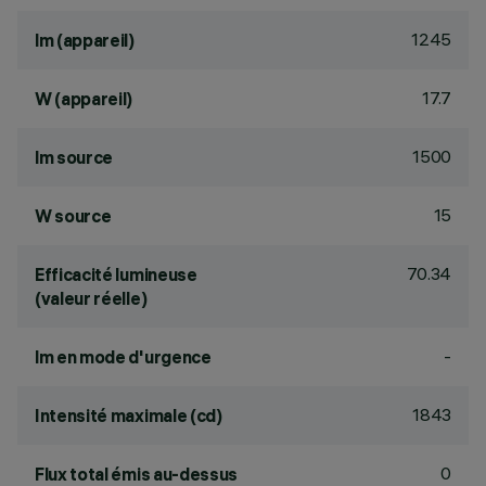
1245
lm (appareil)
17.7
W (appareil)
1500
lm source
15
W source
70.34
Efficacité lumineuse
(valeur réelle)
-
lm en mode d'urgence
1843
Intensité maximale (cd)
0
Flux total émis au-dessus