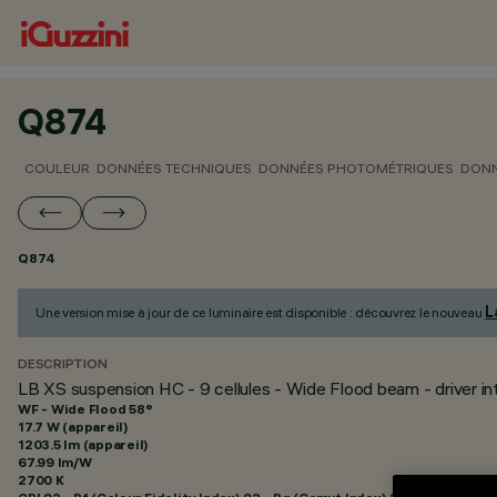
Q874
COULEUR
DONNÉES TECHNIQUES
DONNÉES PHOTOMÉTRIQUES
DONN
Q874
L
Une version mise à jour de ce luminaire est disponible : découvrez le nouveau
DESCRIPTION
LB XS suspension HC - 9 cellules - Wide Flood beam - driver in
WF - Wide Flood 58°
17.7 W (appareil)
1203.5 lm (appareil)
67.99 lm/W
2700 K