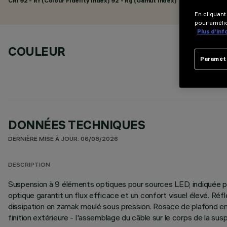
CRI
92
- Rf (Colour Fidelity Index) 92 - Rg (Gamut Index) 102
En cliquant
pour amélio
Plus d’in
COULEUR
Paramèt
DONNÉES TECHNIQUES
DERNIÈRE MISE À JOUR: 06/08/2026
DESCRIPTION
Suspension à 9 éléments optiques pour sources LED, indiquée po
optique garantit un flux efficace et un confort visuel élevé. R
dissipation en zamak moulé sous pression. Rosace de plafond en
finition extérieure - l'assemblage du câble sur le corps de la su