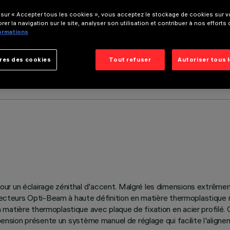
 sur « Accepter tous les cookies », vous acceptez le stockage de cookies sur vo
rer la navigation sur le site, analyser son utilisation et contribuer à nos efforts
formations
res des cookies
Tout refuser
Autoriser tous 
ur un éclairage zénithal d'accent. Malgré les dimensions extrême
éflecteurs Opti-Beam à haute définition en matière thermoplastique
 matière thermoplastique avec plaque de fixation en acier profilé.
spension présente un système manuel de réglage qui facilite l'align