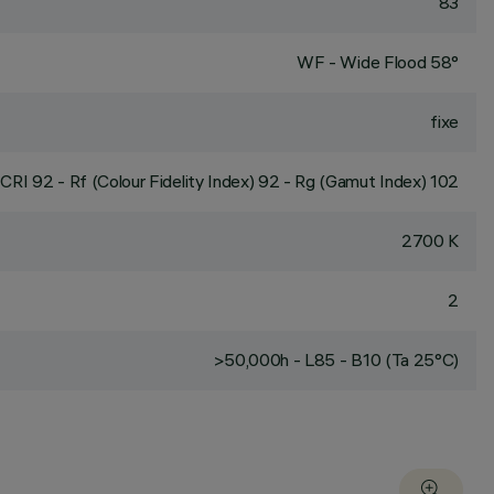
83
WF - Wide Flood 58°
fixe
CRI
92
- Rf (Colour Fidelity Index) 92 - Rg (Gamut Index) 102
2700 K
2
>50,000h - L85 - B10 (Ta 25°C)