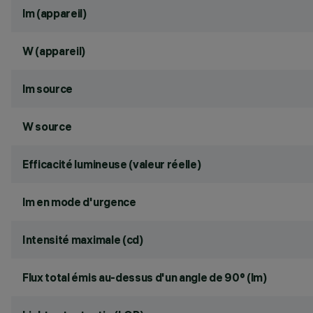
lm (appareil)
W (appareil)
lm source
W source
Efficacité lumineuse (valeur réelle)
lm en mode d'urgence
Intensité maximale (cd)
Flux total émis au-dessus d'un angle de 90° (lm)