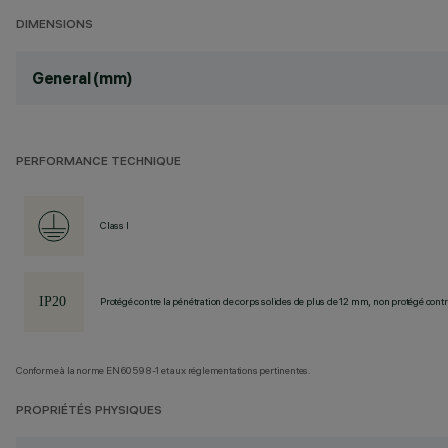
DIMENSIONS
General (mm)
PERFORMANCE TECHNIQUE
Class I
Protégé contre la pénétration de corps solides de plus de 12 mm, non protégé contre
Conforme à la norme EN60598-1 et aux réglementations pertinentes.
PROPRIÉTÉS PHYSIQUES