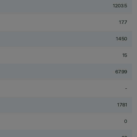
1203.5
17.7
1450
15
67.99
-
1781
0