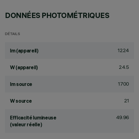
DONNÉES PHOTOMÉTRIQUES
DÉTAILS
1224
lm (appareil)
24.5
W (appareil)
1700
lm source
21
W source
49.96
Efficacité lumineuse
(valeur réelle)