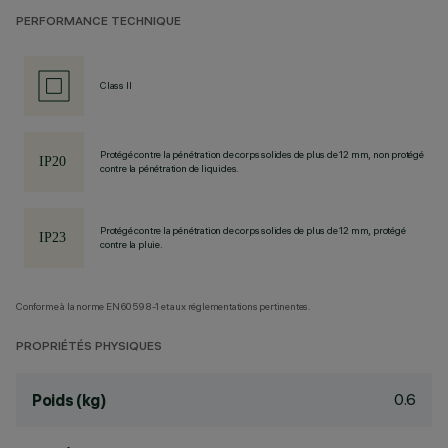
PERFORMANCE TECHNIQUE
Class II
Protégé contre la pénétration de corps solides de plus de 12 mm, non protégé
contre la pénétration de liquides.
Protégé contre la pénétration de corps solides de plus de 12 mm, protégé
contre la pluie.
Conforme à la norme EN60598-1 et aux réglementations pertinentes.
PROPRIÉTÉS PHYSIQUES
0.6
Poids (kg)