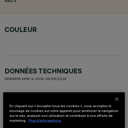
DALI-2
COULEUR
DONNÉES TECHNIQUES
DERNIÈRE MISE À JOUR: 06/08/2026
DESCRIPTION
Appareil encastrable rectangulaire à 10 éléments optiques
En cliquant sur « Accepter tous les cookies », vous acceptez le
pour sources LED - optiques fixes avec réflecteurs Opti-
stockage de cookies sur votre appareil pour améliorer la navigation
sur le site, analyser son utilisation et contribuer à nos efforts de
Beam à haute définition en matière thermoplastique
marketing.
Plus d’informations
métallisée, intégrés en position renfoncée à l'écran anti-