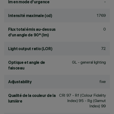
-
lm en mode d'urgence
1769
Intensité maximale (cd)
0
Flux total émis au-dessus
d'un angle de 90° (lm)
72
Light output ratio (LOR)
GL - general lighting
Optique et angle de
faisceau
fixe
Adjustability
CRI
97
- Rf (Colour Fidelity
Qualité de la couleur de la
Index) 95 - Rg (Gamut
lumière
Index) 99