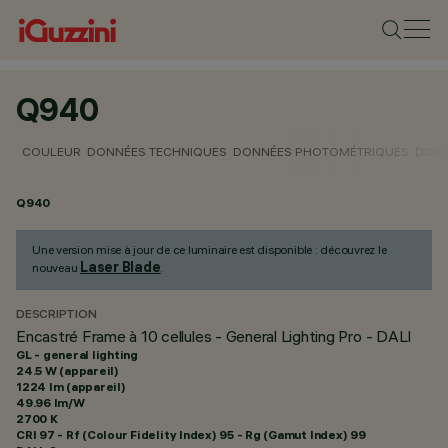
Q940
COULEUR
DONNÉES TECHNIQUES
DONNÉES PHOTOMÉTRIQUES
DONN
Q940
Une version mise à jour de ce luminaire est disponible : découvrez le
Laser Blade
nouveau
.
DESCRIPTION
Encastré Frame à 10 cellules - General Lighting Pro - DALI
GL - general lighting
24.5 W (appareil)
1224 lm (appareil)
49.96 lm/W
2700 K
CRI
97
- Rf (Colour Fidelity Index) 95 - Rg (Gamut Index) 99