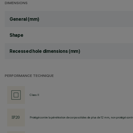
DIMENSIONS
General (mm)
Shape
Recessed hole dimensions (mm)
PERFORMANCE TECHNIQUE
Class II
Protégé contre la pénétration de corps solides de plus de 12 mm, non protégé contre