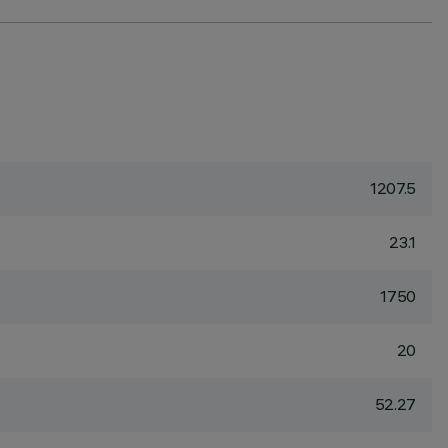
1207.5
23.1
1750
20
52.27