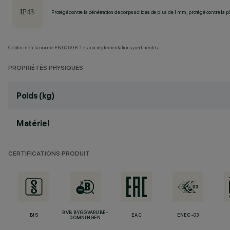
Protégé contre la pénétration de corps solides de plus de 1 mm, protégé contre la pl
Conforme à la norme EN60598-1 et aux réglementations pertinentes.
PROPRIÉTÉS PHYSIQUES
Poids (kg)
Matériel
CERTIFICATIONS PRODUIT
BVB BYGGVARUBE-
BIS
EAC
ENEC-03
DÖMNINGEN