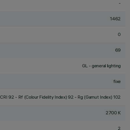
-
1462
0
69
GL - general lighting
fixe
CRI
92
- Rf (Colour Fidelity Index) 92 - Rg (Gamut Index) 102
2700 K
2