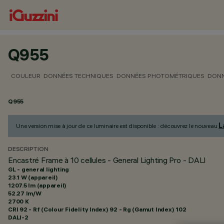
Q955
COULEUR
DONNÉES TECHNIQUES
DONNÉES PHOTOMÉTRIQUES
DONN
Q955
L
Une version mise à jour de ce luminaire est disponible : découvrez le nouveau
DESCRIPTION
Encastré Frame à 10 cellules - General Lighting Pro - DALI
GL - general lighting
23.1 W (appareil)
1207.5 lm (appareil)
52.27 lm/W
2700 K
CRI
92
- Rf (Colour Fidelity Index) 92 - Rg (Gamut Index) 102
DALI-2