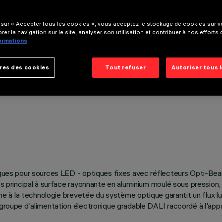
 sur « Accepter tous les cookies », vous acceptez le stockage de cookies sur vo
rer la navigation sur le site, analyser son utilisation et contribuer à nos efforts
formations
res des cookies
Tout refuser
Autoriser tous 
tiques pour sources LED - optiques fixes avec réflecteurs Opti-Bea
ps principal à surface rayonnante en aluminium moulé sous pression,
nche à la technologie brevetée du système optique garantit un flux lu
 groupe d'alimentation électronique gradable DALI raccordé à l'appar