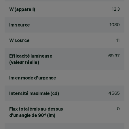
12.3
W (appareil)
1080
lm source
11
W source
69.37
Efficacité lumineuse
(valeur réelle)
-
lm en mode d'urgence
4565
Intensité maximale (cd)
0
Flux total émis au-dessus
d'un angle de 90° (lm)