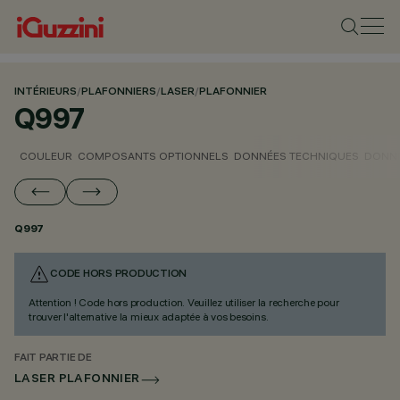
INTÉRIEURS
/
PLAFONNIERS
/
LASER
/
PLAFONNIER
Q997
COULEUR
COMPOSANTS OPTIONNELS
DONNÉES TECHNIQUES
DONNÉ
Q997
CODE HORS PRODUCTION
Attention ! Code hors production. Veuillez utiliser la recherche pour
trouver l'alternative la mieux adaptée à vos besoins.
FAIT PARTIE DE
LASER PLAFONNIER