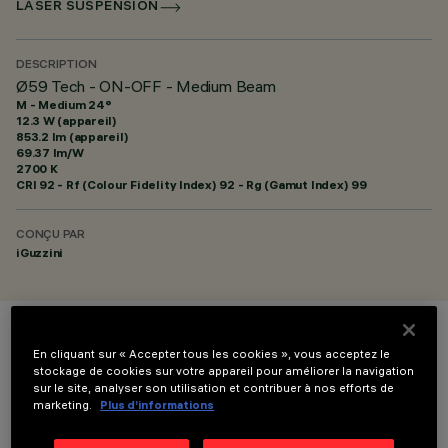
LASER SUSPENSION
DESCRIPTION
Ø59 Tech - ON-OFF - Medium Beam
M - Medium 24°
12.3 W (appareil)
853.2 lm (appareil)
69.37 lm/W
2700 K
CRI
92
- Rf (Colour Fidelity Index) 92 - Rg (Gamut Index) 99
CONÇU PAR
iGuzzini
COULEUR
En cliquant sur « Accepter tous les cookies », vous acceptez le
stockage de cookies sur votre appareil pour améliorer la navigation
sur le site, analyser son utilisation et contribuer à nos efforts de
marketing.
Plus d’informations