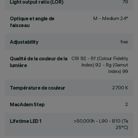
79
Light output ratio (LOR)
M - Medium 24°
Optique et angle de
faisceau
fixe
Adjustability
CRI
92
- Rf (Colour Fidelity
Qualité de la couleur de la
Index) 92 - Rg (Gamut
lumière
Index) 99
2700 K
Température de couleur
2
MacAdam Step
>50,000h - L90 - B10 (Ta
Lifetime LED 1
25°C)