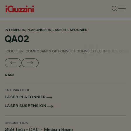
INTÉRIEURS
/
PLAFONNIERS
/
LASER
/
PLAFONNIER
QA02
COULEUR
COMPOSANTS OPTIONNELS
DONNÉES TECHNIQUES
DONNÉ
QA02
FAIT PARTIE DE
LASER PLAFONNIER
LASER SUSPENSION
DESCRIPTION
Ø59 Tech - DALI - Medium Beam