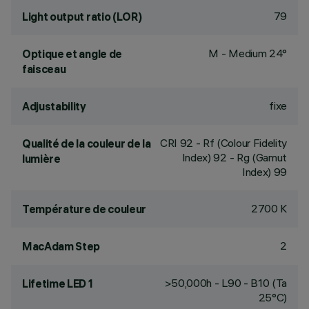
79
Light output ratio (LOR)
M - Medium 24°
Optique et angle de
faisceau
fixe
Adjustability
CRI
92
- Rf (Colour Fidelity
Qualité de la couleur de la
Index) 92 - Rg (Gamut
lumière
Index) 99
2700 K
Température de couleur
2
MacAdam Step
>50,000h - L90 - B10 (Ta
Lifetime LED 1
25°C)