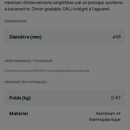
minimum d'interventions simplifiées par un pratique système
à baïonnette. Driver gradable DALI intégré à l'appareil.
DIMENSIONS
ø59
Diamètre (mm)
PERFORMANCE TECHNIQUE
Conforme à la norme EN60598-1 et aux réglementations pertinentes.
PROPRIÉTÉS PHYSIQUES
0.47
Poids (kg)
Aluminium et
Matériel
thermoplastique