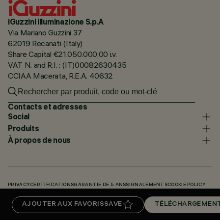
iGuzzini illuminazione S.p.A
Via Mariano Guzzini 37
62019 Recanati (Italy)
Share Capital €21.050.000,00 i.v.
VAT N. and R.I. : (IT)00082630435
CCIAA Macerata, R.E.A. 40632
Contacts et adresses
Social
Produits
À propos de nous
PRIVACY
CERTIFICATIONS
GARANTIE DE 5 ANS
SIGNALEMENTS
COOKIE POLICY
ACCESSIBILITY STATEMENT
NOS CODES
KNOWLEDGE BASE (LOGIN REQUIRED)
AJOUTER AUX FAVORIS
SAVE
TÉLÉCHARGEMEN
TÉLÉCHARGEMENTS