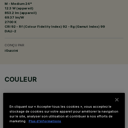
M - Medium 24°
12.3 W (appareil)
853.2 lm (appareil)
69.37 lm/W
2700 K
CRI
92
- Rf (Colour Fidelity Index) 92 - Rg (Gamut Index) 99
DALI-2
CONÇU PAR
iGuzzini
COULEUR
En cliquant sur « Accepter tous les cookies », vous acceptez le
stockage de cookies sur votre appareil pour améliorer la navigation
sur le site, analyser son utilisation et contribuer à nos efforts de
COMPOSANTS OPTIONNELS
marketing.
Plus d’informations