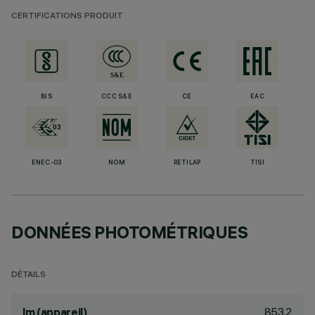
CERTIFICATIONS PRODUIT
BIS
CCC S&E
CE
EAC
ENEC-03
NOM
RETILAP
TISI
DONNÉES PHOTOMÉTRIQUES
DÉTAILS
853.2
lm (appareil)