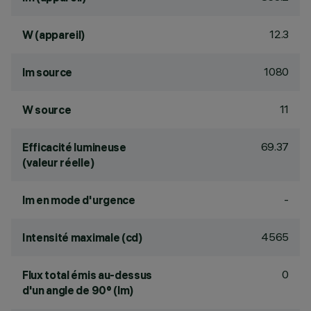
12.3
W (appareil)
1080
lm source
11
W source
69.37
Efficacité lumineuse
(valeur réelle)
-
lm en mode d'urgence
4565
Intensité maximale (cd)
0
Flux total émis au-dessus
d'un angle de 90° (lm)