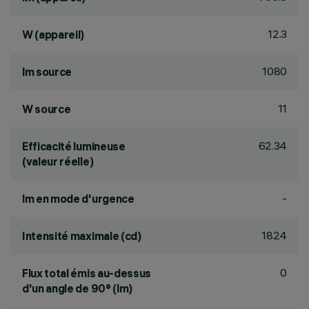
12.3
W (appareil)
1080
lm source
11
W source
62.34
Efficacité lumineuse
(valeur réelle)
-
lm en mode d'urgence
1824
Intensité maximale (cd)
0
Flux total émis au-dessus
d'un angle de 90° (lm)