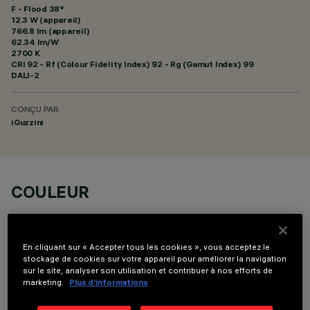
F - Flood 38°
12.3 W (appareil)
766.8 lm (appareil)
62.34 lm/W
2700 K
CRI
92
- Rf (Colour Fidelity Index) 92 - Rg (Gamut Index) 99
DALI-2
CONÇU PAR
iGuzzini
COULEUR
En cliquant sur « Accepter tous les cookies », vous acceptez le
stockage de cookies sur votre appareil pour améliorer la navigation
sur le site, analyser son utilisation et contribuer à nos efforts de
marketing.
Plus d’informations
COMPOSANTS OPTIONNELS