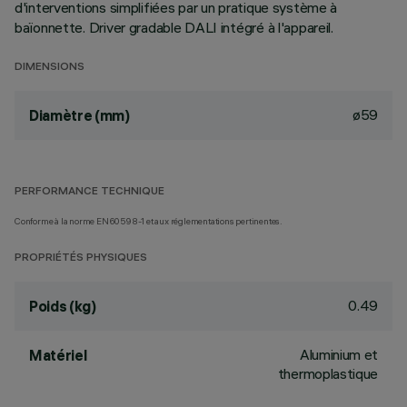
d'interventions simplifiées par un pratique système à
baïonnette. Driver gradable DALI intégré à l'appareil.
DIMENSIONS
ø59
Diamètre (mm)
PERFORMANCE TECHNIQUE
Conforme à la norme EN60598-1 et aux réglementations pertinentes.
PROPRIÉTÉS PHYSIQUES
0.49
Poids (kg)
Aluminium et
Matériel
thermoplastique