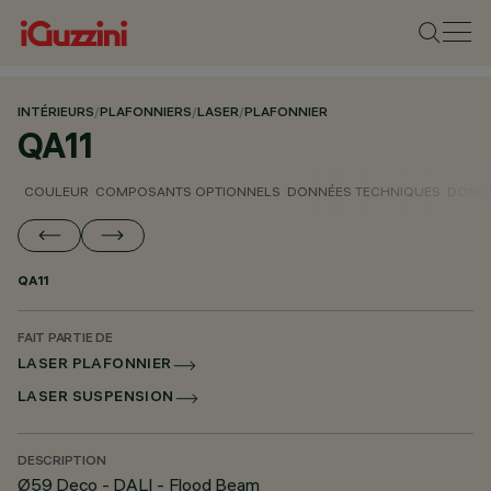
INTÉRIEURS
/
PLAFONNIERS
/
LASER
/
PLAFONNIER
QA11
COULEUR
COMPOSANTS OPTIONNELS
DONNÉES TECHNIQUES
DONNÉ
QA11
FAIT PARTIE DE
LASER PLAFONNIER
LASER SUSPENSION
DESCRIPTION
Ø59 Deco - DALI - Flood Beam