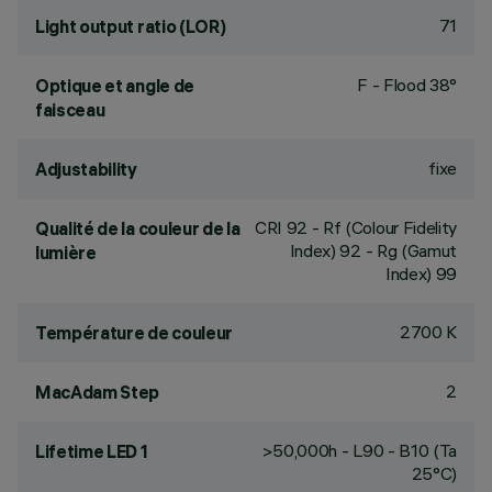
71
Light output ratio (LOR)
F - Flood 38°
Optique et angle de
faisceau
fixe
Adjustability
CRI
92
- Rf (Colour Fidelity
Qualité de la couleur de la
Index) 92 - Rg (Gamut
lumière
Index) 99
2700 K
Température de couleur
2
MacAdam Step
>50,000h - L90 - B10 (Ta
Lifetime LED 1
25°C)