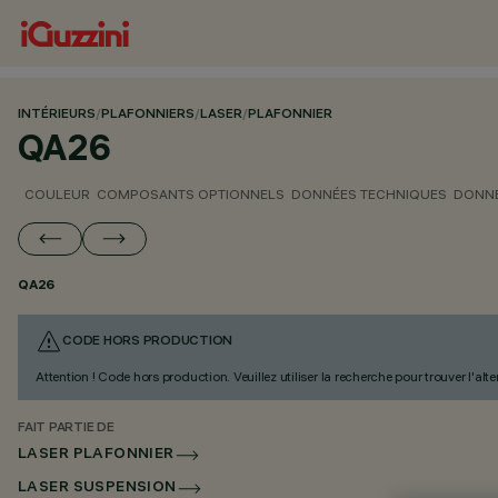
INTÉRIEURS
/
PLAFONNIERS
/
LASER
/
PLAFONNIER
QA26
COULEUR
COMPOSANTS OPTIONNELS
DONNÉES TECHNIQUES
DONNÉ
QA26
CODE HORS PRODUCTION
Attention ! Code hors production. Veuillez utiliser la recherche pour trouver l'al
FAIT PARTIE DE
LASER PLAFONNIER
LASER SUSPENSION