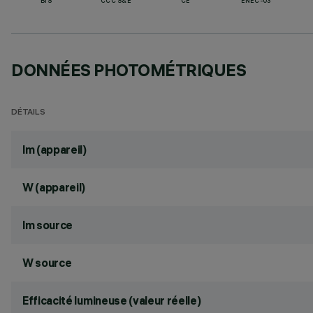
BIS
CCC S&E
CE
ENEC-03
DONNÉES PHOTOMÉTRIQUES
DÉTAILS
lm (appareil)
W (appareil)
lm source
W source
Efficacité lumineuse (valeur réelle)