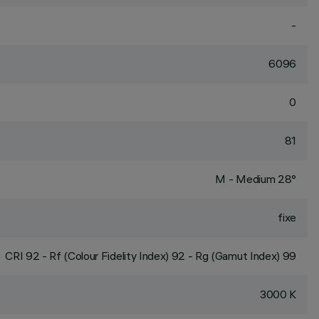
-
6096
0
81
M - Medium 28°
fixe
CRI
92
- Rf (Colour Fidelity Index) 92 - Rg (Gamut Index) 99
3000 K