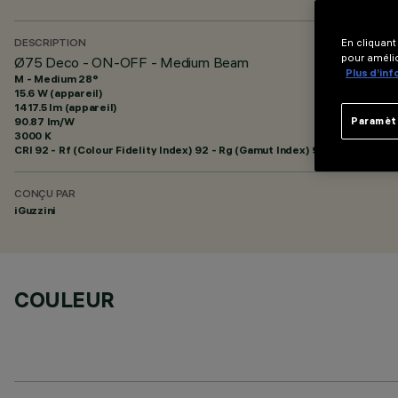
En cliquant
DESCRIPTION
pour amélio
Ø75 Deco - ON-OFF - Medium Beam
Plus d’in
M - Medium 28°
15.6 W (appareil)
1417.5 lm (appareil)
90.87 lm/W
Paramèt
3000 K
CRI
92
- Rf (Colour Fidelity Index) 92 - Rg (Gamut Index) 99
CONÇU PAR
iGuzzini
COULEUR