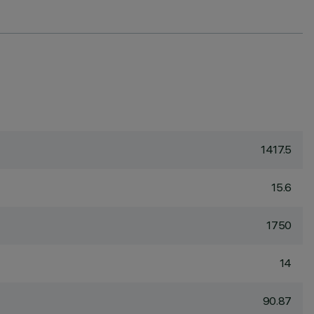
1417.5
15.6
1750
14
90.87