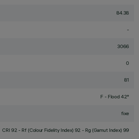
84.38
-
3066
0
81
F - Flood 42°
fixe
CRI
92
- Rf (Colour Fidelity Index) 92 - Rg (Gamut Index) 99