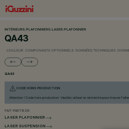
INTÉRIEURS
/
PLAFONNIERS
/
LASER
/
PLAFONNIER
QA43
COULEUR
COMPOSANTS OPTIONNELS
DONNÉES TECHNIQUES
DONNÉ
QA43
CODE HORS PRODUCTION
Attention ! Code hors production. Veuillez utiliser la recherche pour trouver l'al
FAIT PARTIE DE
LASER PLAFONNIER
LASER SUSPENSION