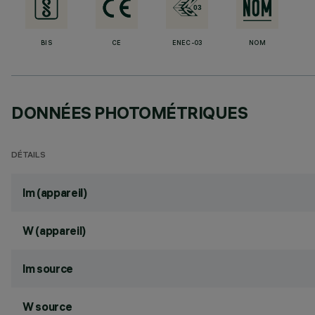
BIS
CE
ENEC-03
NOM
DONNÉES PHOTOMÉTRIQUES
DÉTAILS
lm (appareil)
W (appareil)
lm source
W source