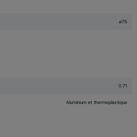
ø75
0.71
Aluminium et thermoplastique