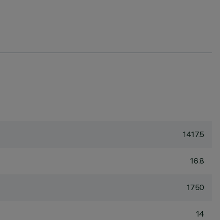
1417.5
16.8
1750
14