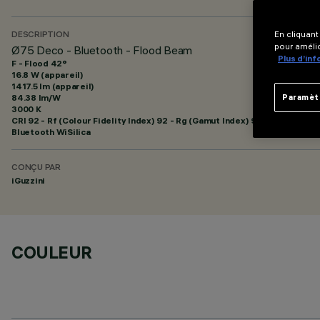
En cliquant
DESCRIPTION
pour amélio
Ø75 Deco - Bluetooth - Flood Beam
Plus d’in
F - Flood 42°
16.8 W (appareil)
1417.5 lm (appareil)
84.38 lm/W
Paramèt
3000 K
CRI
92
- Rf (Colour Fidelity Index) 92 - Rg (Gamut Index) 99
Bluetooth WiSilica
CONÇU PAR
iGuzzini
COULEUR