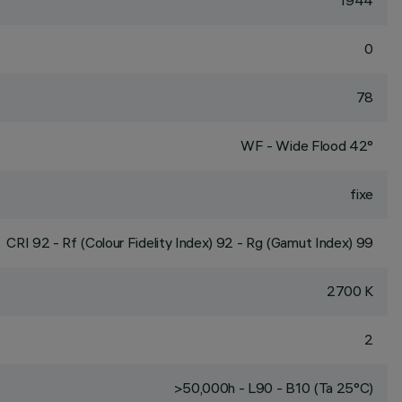
1944
0
78
WF - Wide Flood 42°
fixe
CRI
92
- Rf (Colour Fidelity Index) 92 - Rg (Gamut Index) 99
2700 K
2
>50,000h - L90 - B10 (Ta 25°C)