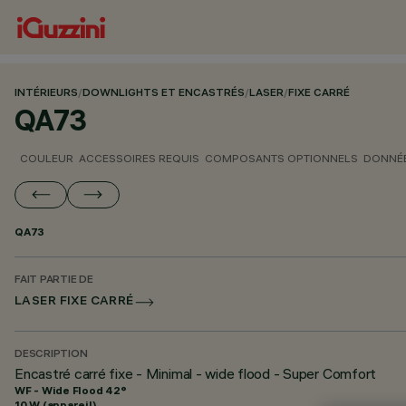
INTÉRIEURS
/
DOWNLIGHTS ET ENCASTRÉS
/
LASER
/
FIXE CARRÉ
QA73
COULEUR
ACCESSOIRES REQUIS
COMPOSANTS OPTIONNELS
DONNÉE
QA73
FAIT PARTIE DE
LASER FIXE CARRÉ
DESCRIPTION
Encastré carré fixe - Minimal - wide flood - Super Comfort
WF - Wide Flood 42°
10 W (appareil)