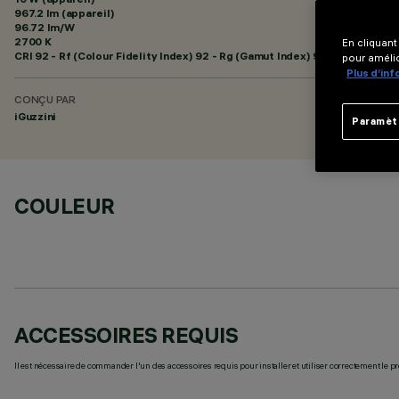
967.2 lm (appareil)
96.72 lm/W
2700 K
En cliquant
CRI
92
- Rf (Colour Fidelity Index) 92 - Rg (Gamut Index) 99
pour amélio
Plus d’in
CONÇU PAR
iGuzzini
Paramèt
COULEUR
ACCESSOIRES REQUIS
Il est nécessaire de commander l'un des accessoires requis pour installer et utiliser correctement le pr