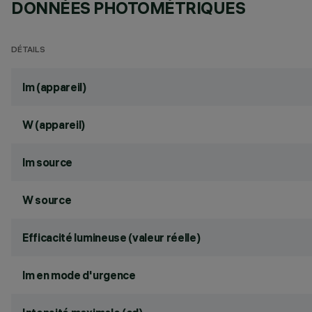
DONNÉES PHOTOMÉTRIQUES
DÉTAILS
lm (appareil)
W (appareil)
lm source
W source
Efficacité lumineuse (valeur réelle)
lm en mode d'urgence