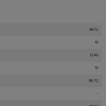
967.2
10
1240
10
96.72
-