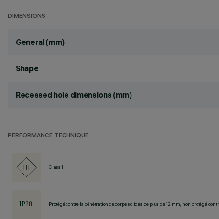
DIMENSIONS
General (mm)
Shape
Recessed hole dimensions (mm)
PERFORMANCE TECHNIQUE
Class III
Protégé contre la pénétration de corps solides de plus de 12 mm, non protégé contre