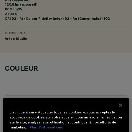
120.6 lm (appareil)
60.3 lm/W
2700 K
CRI
92
- Rf (Colour Fidelity Index) 92 - Rg (Gamut Index) 102
CONÇU PAR
Artec Studio
COULEUR
COMPOSANTS OPTIONNELS
En cliquant sur « Accepter tous les cookies », vous acceptez le
stockage de cookies sur votre appareil pour améliorer la navigation
sur le site, analyser son utilisation et contribuer à nos efforts de
marketing.
Plus d’informations