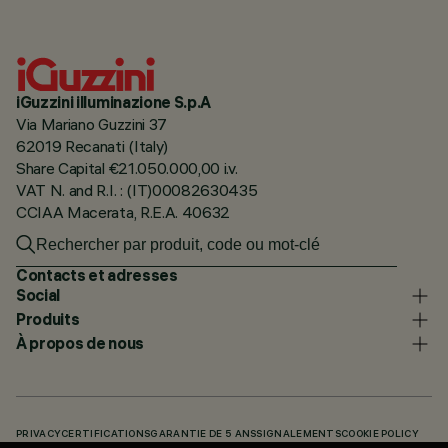
iGuzzini illuminazione S.p.A
Via Mariano Guzzini 37
62019 Recanati (Italy)
Share Capital €21.050.000,00 i.v.
VAT N. and R.I. : (IT)00082630435
CCIAA Macerata, R.E.A. 40632
Contacts et adresses
Social
Produits
À propos de nous
PRIVACY
CERTIFICATIONS
GARANTIE DE 5 ANS
SIGNALEMENTS
COOKIE POLICY