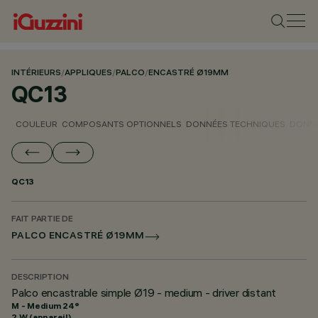
INTÉRIEURS
/
APPLIQUES
/
PALCO
/
ENCASTRÉ Ø19MM
QC13
COULEUR
COMPOSANTS OPTIONNELS
DONNÉES TECHNIQUES
DONNÉ
QC13
FAIT PARTIE DE
PALCO ENCASTRÉ Ø19MM
DESCRIPTION
Palco encastrable simple Ø19 - medium - driver distant
M - Medium 24°
2 W (appareil)