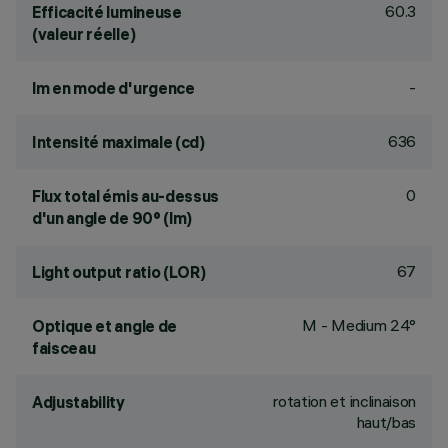
60.3
Efficacité lumineuse
(valeur réelle)
-
lm en mode d'urgence
636
Intensité maximale (cd)
0
Flux total émis au-dessus
d'un angle de 90° (lm)
67
Light output ratio (LOR)
M - Medium 24°
Optique et angle de
faisceau
rotation et inclinaison
Adjustability
haut/bas