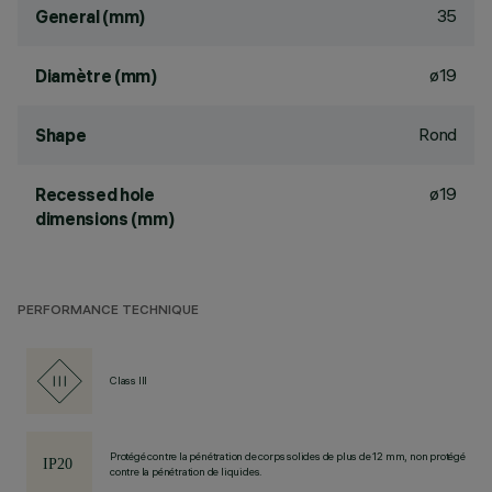
35
General (mm)
ø19
Diamètre (mm)
Rond
Shape
ø19
Recessed hole
dimensions (mm)
PERFORMANCE TECHNIQUE
Class III
Protégé contre la pénétration de corps solides de plus de 12 mm, non protégé
contre la pénétration de liquides.