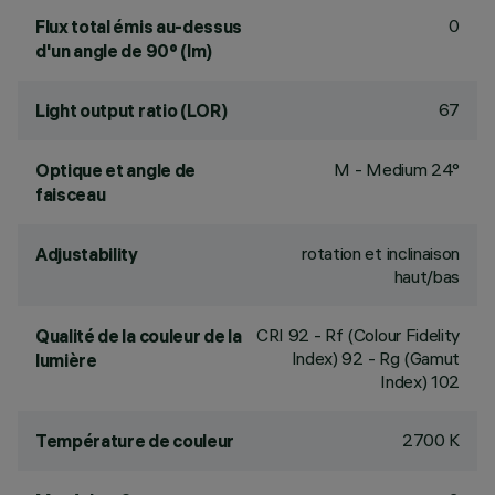
0
Flux total émis au-dessus
d'un angle de 90° (lm)
67
Light output ratio (LOR)
M - Medium 24°
Optique et angle de
faisceau
rotation et inclinaison
Adjustability
haut/bas
CRI
92
- Rf (Colour Fidelity
Qualité de la couleur de la
Index) 92 - Rg (Gamut
lumière
Index) 102
2700 K
Température de couleur