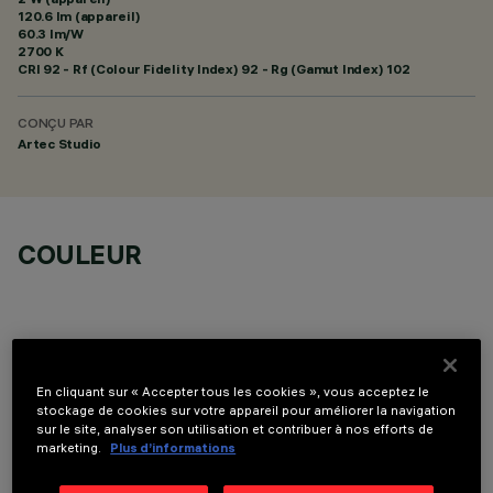
120.6 lm (appareil)
60.3 lm/W
2700 K
CRI
92
- Rf (Colour Fidelity Index) 92 - Rg (Gamut Index) 102
CONÇU PAR
Artec Studio
COULEUR
En cliquant sur « Accepter tous les cookies », vous acceptez le
COMPOSANTS OPTIONNELS
stockage de cookies sur votre appareil pour améliorer la navigation
sur le site, analyser son utilisation et contribuer à nos efforts de
marketing.
Plus d’informations