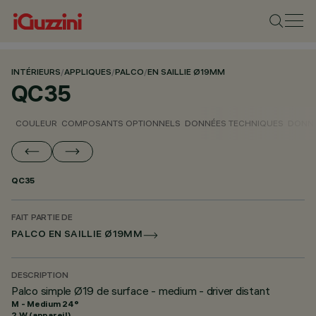
INTÉRIEURS
/
APPLIQUES
/
PALCO
/
EN SAILLIE Ø19MM
QC35
COULEUR
COMPOSANTS OPTIONNELS
DONNÉES TECHNIQUES
DONNÉ
QC35
FAIT PARTIE DE
PALCO EN SAILLIE Ø19MM
DESCRIPTION
Palco simple Ø19 de surface - medium - driver distant
M - Medium 24°
2 W (appareil)