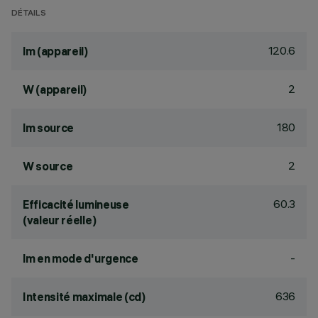
DÉTAILS
120.6
lm (appareil)
2
W (appareil)
180
lm source
2
W source
60.3
Efficacité lumineuse
(valeur réelle)
-
lm en mode d'urgence
636
Intensité maximale (cd)