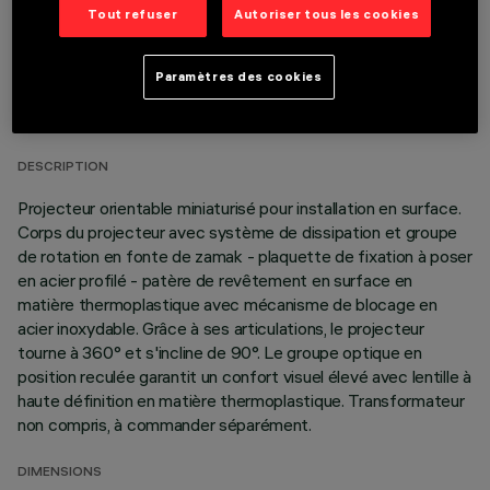
Tout refuser
Autoriser tous les cookies
DONNÉES TECHNIQUES
Paramètres des cookies
DERNIÈRE MISE À JOUR: 05/08/2026
DESCRIPTION
Projecteur orientable miniaturisé pour installation en surface.
Corps du projecteur avec système de dissipation et groupe
de rotation en fonte de zamak - plaquette de fixation à poser
en acier profilé - patère de revêtement en surface en
matière thermoplastique avec mécanisme de blocage en
acier inoxydable. Grâce à ses articulations, le projecteur
tourne à 360° et s'incline de 90°. Le groupe optique en
position reculée garantit un confort visuel élevé avec lentille à
haute définition en matière thermoplastique. Transformateur
non compris, à commander séparément.
DIMENSIONS