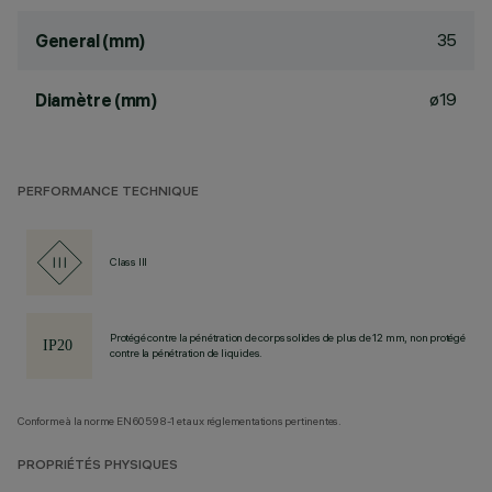
35
General (mm)
ø19
Diamètre (mm)
PERFORMANCE TECHNIQUE
Class III
Protégé contre la pénétration de corps solides de plus de 12 mm, non protégé
contre la pénétration de liquides.
Conforme à la norme EN60598-1 et aux réglementations pertinentes.
PROPRIÉTÉS PHYSIQUES