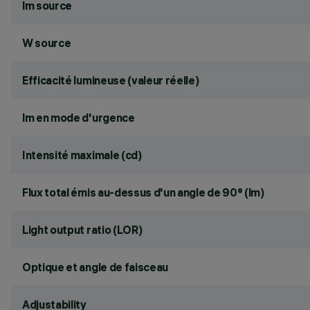
lm source
W source
Efficacité lumineuse (valeur réelle)
lm en mode d'urgence
Intensité maximale (cd)
Flux total émis au-dessus d'un angle de 90° (lm)
Light output ratio (LOR)
Optique et angle de faisceau
Adjustability