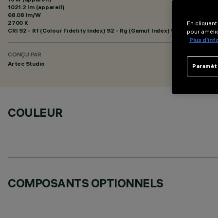
1021.2 lm (appareil)
68.08 lm/W
2700 K
En cliquant
CRI
92
- Rf (Colour Fidelity Index) 92 - Rg (Gamut Index) 99
pour amélio
Plus d’in
CONÇU PAR
Artec Studio
Paramèt
COULEUR
COMPOSANTS OPTIONNELS