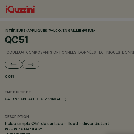
INTÉRIEURS
/
APPLIQUES
/
PALCO
/
EN SAILLIE Ø51MM
QC51
COULEUR
COMPOSANTS OPTIONNELS
DONNÉES TECHNIQUES
DONNÉ
QC51
FAIT PARTIE DE
PALCO EN SAILLIE Ø51MM
DESCRIPTION
Palco simple Ø51 de surface - flood - driver distant
WF - Wide Flood 46°
15 W (appareil)