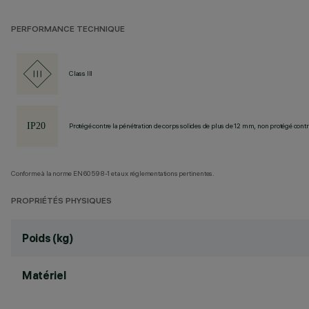
PERFORMANCE TECHNIQUE
Class III
Protégé contre la pénétration de corps solides de plus de 12 mm, non protégé contre
Conforme à la norme EN60598-1 et aux réglementations pertinentes.
PROPRIÉTÉS PHYSIQUES
Poids (kg)
Matériel