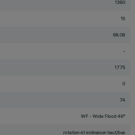
1380
15
68.08
-
1775
0
74
WF - Wide Flood 46°
rotation et inclinaison haut/bas