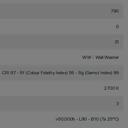
790
0
31
WW - Wall Washer
CRI
97
- Rf (Colour Fidelity Index) 95 - Rg (Gamut Index) 99
2700 K
3
>50,000h - L90 - B10 (Ta 25°C)