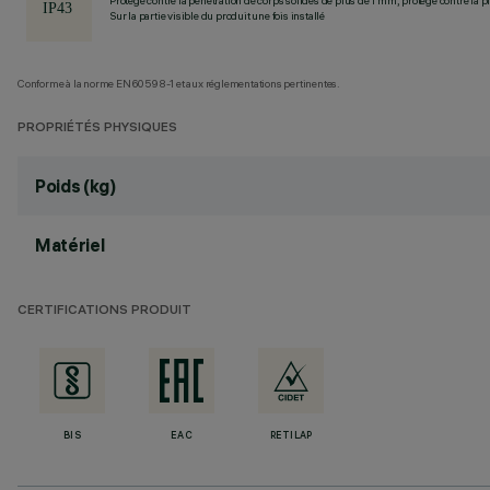
Protégé contre la pénétration de corps solides de plus de 1 mm, protégé contre la pl
Sur la partie visible du produit une fois installé
Conforme à la norme EN60598-1 et aux réglementations pertinentes.
PROPRIÉTÉS PHYSIQUES
Poids (kg)
Matériel
CERTIFICATIONS PRODUIT
BIS
EAC
RETILAP