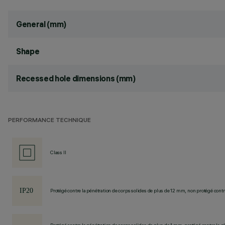
General (mm)
Shape
Recessed hole dimensions (mm)
PERFORMANCE TECHNIQUE
Class II
Protégé contre la pénétration de corps solides de plus de 12 mm, non protégé contre