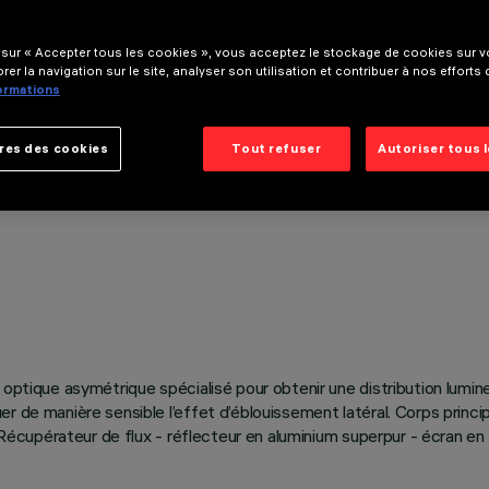
 sur « Accepter tous les cookies », vous acceptez le stockage de cookies sur vo
rer la navigation sur le site, analyser son utilisation et contribuer à nos efforts
formations
res des cookies
Tout refuser
Autoriser tous 
 optique asymétrique spécialisé pour obtenir une distribution lumin
r de manière sensible l’effet d’éblouissement latéral. Corps princi
. Récupérateur de flux - réflecteur en aluminium superpur - écran en