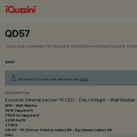
QD57
COULEUR
DONNÉES TECHNIQUES
DONNÉES PHOTOMÉTRIQUES
DONN
QD57
Attention! Ce code a été remplacé par
QL62
.
DESCRIPTION
Encastré Minimal section 15 LED - DALI intégré - Wall Washer 
WW - Wall Washer
35 W (appareil)
790.5 lm (appareil)
22.59 lm/W
2700 K
CRI
97
- Rf (Colour Fidelity Index) 95 - Rg (Gamut Index) 99
DALI