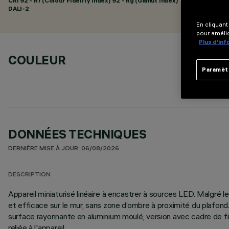
CRI
92
- Rf (Colour Fidelity Index) 92 - Rg (Gamut Index) 102
DALI-2
En cliquant
pour amélio
Plus d’in
COULEUR
Paramèt
DONNÉES TECHNIQUES
DERNIÈRE MISE À JOUR: 06/08/2026
DESCRIPTION
Appareil miniaturisé linéaire à encastrer à sources LED. Malg
et efficace sur le mur, sans zone d’ombre à proximité du plafond
surface rayonnante en aluminium moulé, version avec cadre de f
reliée à l'appareil.