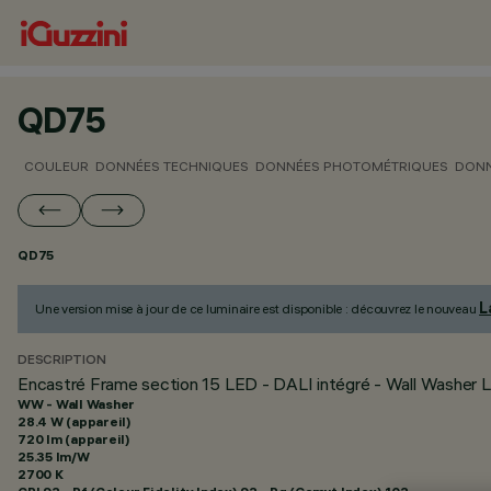
QD75
COULEUR
DONNÉES TECHNIQUES
DONNÉES PHOTOMÉTRIQUES
DONN
QD75
L
Une version mise à jour de ce luminaire est disponible : découvrez le nouveau
DESCRIPTION
Encastré Frame section 15 LED - DALI intégré - Wall Washer Lo
WW - Wall Washer
28.4 W (appareil)
720 lm (appareil)
25.35 lm/W
2700 K