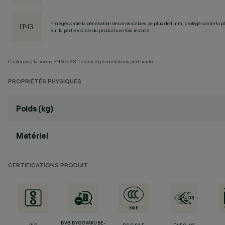
Protégé contre la pénétration de corps solides de plus de 1 mm, protégé contre la pl
Sur la partie visible du produit une fois installé
Conforme à la norme EN60598-1 et aux réglementations pertinentes.
PROPRIÉTÉS PHYSIQUES
Poids (kg)
Matériel
CERTIFICATIONS PRODUIT
BVB BYGGVARUBE-