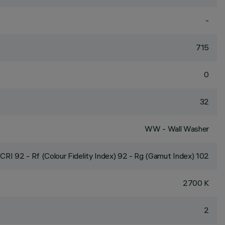
-
715
0
32
WW - Wall Washer
CRI
92
- Rf (Colour Fidelity Index) 92 - Rg (Gamut Index) 102
2700 K
2