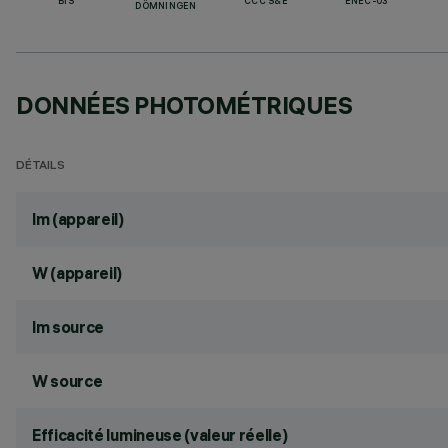
BIS
CCC S&E
ENEC-03
DÖMNINGEN
DONNÉES PHOTOMÉTRIQUES
DÉTAILS
lm (appareil)
W (appareil)
lm source
W source
Efficacité lumineuse (valeur réelle)