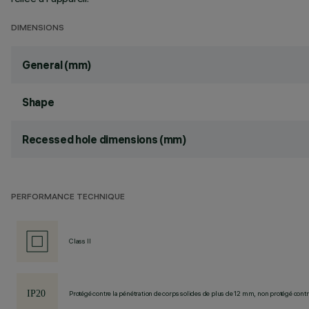
DIMENSIONS
General (mm)
Shape
Recessed hole dimensions (mm)
PERFORMANCE TECHNIQUE
Class II
Protégé contre la pénétration de corps solides de plus de 12 mm, non protégé contre