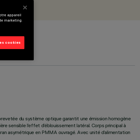
tre appareil
 de marketing.
les cookies
e brevetée du système optique garantit une émission homogène
e sensible l’effet d’éblouissement latéral. Corps principal à
 écran asymétrique en PMMA ouvragé. Avec unité d’alimentation