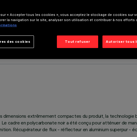
 sur « Accepter tous les cookies », vous acceptez le stockage de cookies sur vo
rer la navigation sur le site, analyser son utilisation et contribuer à nos efforts
formations
res des cookies
Tout refuser
Autoriser tous 
ré les dimensions extrêmement compactes du produit, la technologi
. Le cadre en polycarbonate noir a été conçu pour atténuer de manièr
inition. Récupérateur de flux - réflecteur en aluminium superpur -