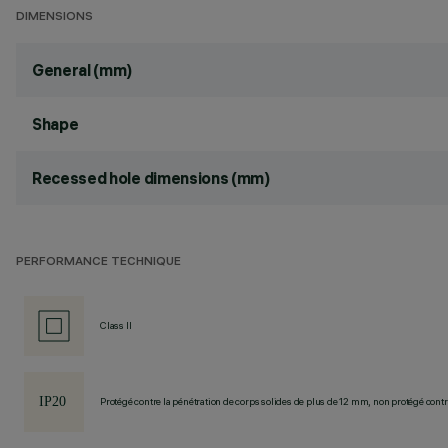
DIMENSIONS
General (mm)
Shape
Recessed hole dimensions (mm)
PERFORMANCE TECHNIQUE
Class II
Protégé contre la pénétration de corps solides de plus de 12 mm, non protégé contre