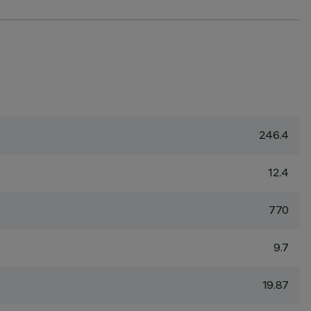
246.4
12.4
770
9.7
19.87