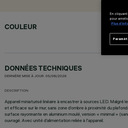
En cliquant
pour amélio
Plus d’in
COULEUR
Paramèt
DONNÉES TECHNIQUES
DERNIÈRE MISE À JOUR: 05/08/2026
DESCRIPTION
Appareil miniaturisé linéaire à encastrer à sources LED. Malg
et efficace sur le mur, sans zone d’ombre à proximité du plafond
surface rayonnante en aluminium moulé, version « minimal » (san
ouvragé. Avec unité d’alimentation reliée à l'appareil.