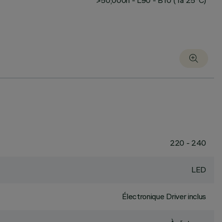
>50,000h - L90 - B10 (Ta 25°C)
220 - 240
LED
Électronique Driver inclus