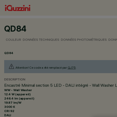
QD84
COULEUR
DONNÉES TECHNIQUES
DONNÉES PHOTOMÉTRIQUES
DONN
QD84
Attention! Ce code a été remplacé par
QJ75
.
DESCRIPTION
Encastré Minimal section 5 LED - DALI intégré - Wall Washer L
WW - Wall Washer
12.4 W (appareil)
246.4 lm (appareil)
19.87 lm/W
3000 K
CRI
92
DALI