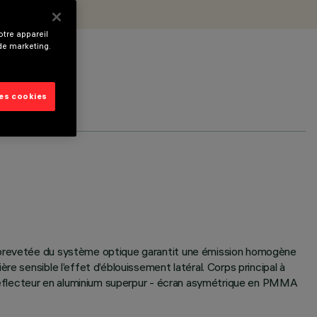
tre appareil
 de marketing.
les cookies
e brevetée du système optique garantit une émission homogène
e sensible l’effet d’éblouissement latéral. Corps principal à
- réflecteur en aluminium superpur - écran asymétrique en PMMA