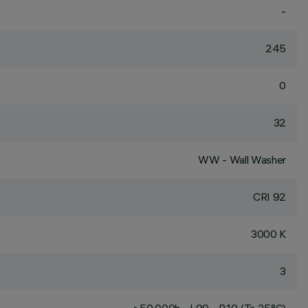
-
245
0
32
WW - Wall Washer
CRI
92
3000 K
3