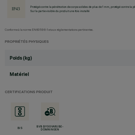
Protégé contre la pénétration de corps solides de plus de 1 mm, protégé contre la pl
Sur la partie visible du produit une fois installé
Conforme à la norme EN60598-1 et aux réglementations pertinentes.
PROPRIÉTÉS PHYSIQUES
Poids (kg)
Matériel
CERTIFICATIONS PRODUIT
BVB BYGGVARUBE-
BIS
DÖMNINGEN