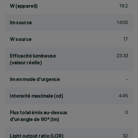
19.2
W (appareil)
1400
lm source
17
W source
23.33
Efficacité lumineuse
(valeur réelle)
-
lm en mode d'urgence
445
Intensité maximale (cd)
0
Flux total émis au-dessus
d'un angle de 90° (lm)
32
Light output ratio (LOR)