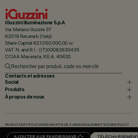
iGuzzini illuminazione S.p.A
Via Mariano Guzzini 37
62019 Recanati (Italy)
Share Capital €21.050.000,00 i.v.
VAT N. and R.I. : (IT)00082630435
CCIAA Macerata, R.E.A. 40632
Contacts et adresses
Social
Produits
À propos de nous
PRIVACY
CERTIFICATIONS
GARANTIE DE 5 ANS
SIGNALEMENTS
COOKIE POLICY
ACCESSIBILITY STATEMENT
NOS CODES
KNOWLEDGE BASE (LOGIN REQUIRED)
AJOUTER AUX FAVORIS
SAVE
TÉLÉCHARGEMEN
TÉLÉCHARGEMENTS