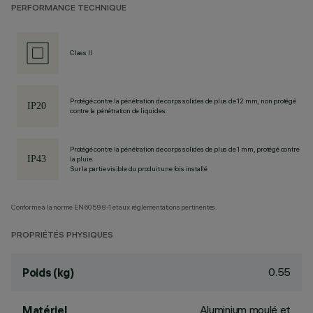
PERFORMANCE TECHNIQUE
Class II
Protégé contre la pénétration de corps solides de plus de 12 mm, non protégé
contre la pénétration de liquides.
Protégé contre la pénétration de corps solides de plus de 1 mm, protégé contre
la pluie.
Sur la partie visible du produit une fois installé
Conforme à la norme EN60598-1 et aux réglementations pertinentes.
PROPRIÉTÉS PHYSIQUES
0.55
Poids (kg)
Aluminium moulé et
Matériel