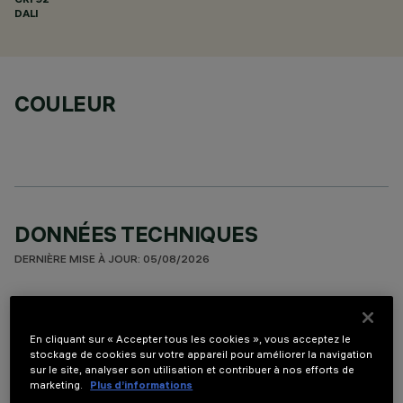
DALI
COULEUR
DONNÉES TECHNIQUES
DERNIÈRE MISE À JOUR: 05/08/2026
DESCRIPTION
Appareil miniaturisé linéaire à encastrer à sources LED.
En cliquant sur « Accepter tous les cookies », vous acceptez le
stockage de cookies sur votre appareil pour améliorer la navigation
Malgré les dimensions extrêmement compactes du produit,
sur le site, analyser son utilisation et contribuer à nos efforts de
la technologie brevetée du système optique garantit une
marketing.
Plus d’informations
émission homogène et efficace sur le mur, sans zone d’ombre