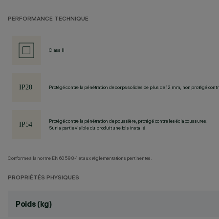
PERFORMANCE TECHNIQUE
Class II
Protégé contre la pénétration de corps solides de plus de 12 mm, non protégé contre
Protégé contre la pénétration de poussière, protégé contre les éclaboussures.
Sur la partie visible du produit une fois installé
Conforme à la norme EN60598-1 et aux réglementations pertinentes.
PROPRIÉTÉS PHYSIQUES
Poids (kg)