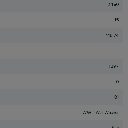
2450
15
116.74
-
1297
0
81
WW - Wall Washer
fixe