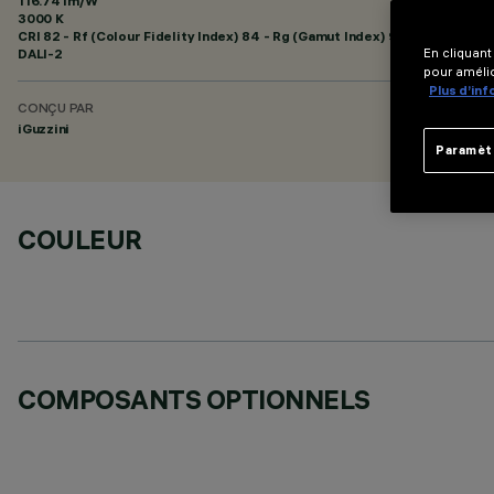
116.74 lm/W
3000 K
CRI
82
- Rf (Colour Fidelity Index) 84 - Rg (Gamut Index) 95
DALI-2
En cliquant
pour amélio
Plus d’in
CONÇU PAR
iGuzzini
Paramèt
COULEUR
COMPOSANTS OPTIONNELS