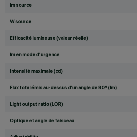
lm source
W source
Efficacité lumineuse (valeur réelle)
lm en mode d'urgence
Intensité maximale (cd)
Flux total émis au-dessus d'un angle de 90° (lm)
Light output ratio (LOR)
Optique et angle de faisceau