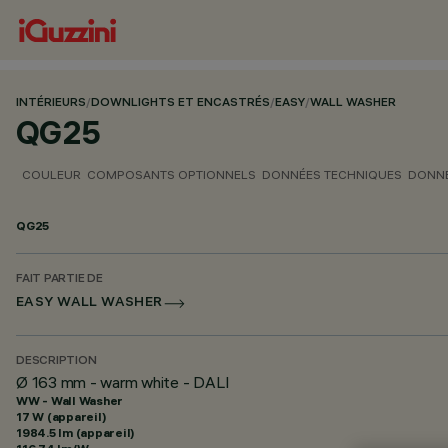
INTÉRIEURS
/
DOWNLIGHTS ET ENCASTRÉS
/
EASY
/
WALL WASHER
QG25
COULEUR
COMPOSANTS OPTIONNELS
DONNÉES TECHNIQUES
DONNÉ
QG25
FAIT PARTIE DE
EASY WALL WASHER
DESCRIPTION
Ø 163 mm - warm white - DALI
WW - Wall Washer
17 W (appareil)
1984.5 lm (appareil)