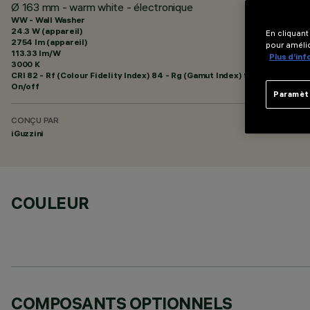
Ø 163 mm - warm white - électronique
WW - Wall Washer
24.3 W (appareil)
En cliquant
2754 lm (appareil)
pour amélio
113.33 lm/W
Plus d’in
3000 K
CRI
82
- Rf (Colour Fidelity Index) 84 - Rg (Gamut Index) 95
On/off
Paramèt
CONÇU PAR
iGuzzini
COULEUR
COMPOSANTS OPTIONNELS