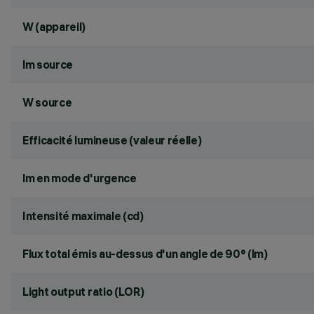
W (appareil)
lm source
W source
Efficacité lumineuse (valeur réelle)
lm en mode d'urgence
Intensité maximale (cd)
Flux total émis au-dessus d'un angle de 90° (lm)
Light output ratio (LOR)