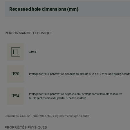
Recessed hole dimensions (mm)
PERFORMANCE TECHNIQUE
Class II
Protégé contre la pénétration de corps solides de plus de 12 mm, non protégé contre
Protégé contre la pénétration de poussière, protégé contre les éclaboussures.
Sur la partie visible du produit une fois installé
Conforme à la norme EN60598-1 et aux réglementations pertinentes.
PROPRIÉTÉS PHYSIQUES