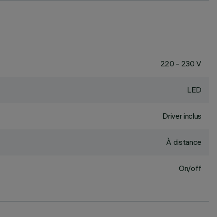
220 - 230 V
LED
Driver inclus
À distance
On/off