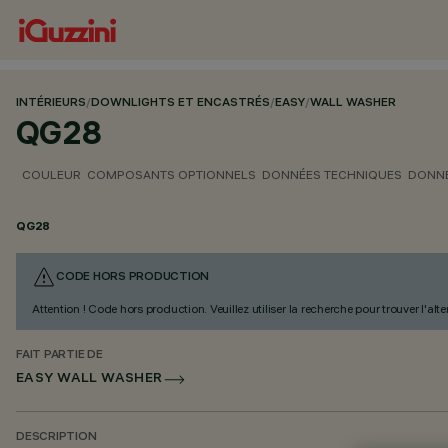
INTÉRIEURS
/
DOWNLIGHTS ET ENCASTRÉS
/
EASY
/
WALL WASHER
QG28
COULEUR
COMPOSANTS OPTIONNELS
DONNÉES TECHNIQUES
DONNÉ
QG28
CODE HORS PRODUCTION
Attention ! Code hors production. Veuillez utiliser la recherche pour trouver l'al
FAIT PARTIE DE
EASY WALL WASHER
DESCRIPTION