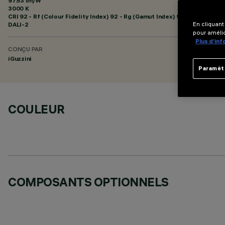
97.53 lm/W
3000 K
CRI
92
- Rf (Colour Fidelity Index) 92 - Rg (Gamut Index) 99
DALI-2
En cliquant
pour amélio
Plus d’in
CONÇU PAR
iGuzzini
Paramèt
COULEUR
COMPOSANTS OPTIONNELS