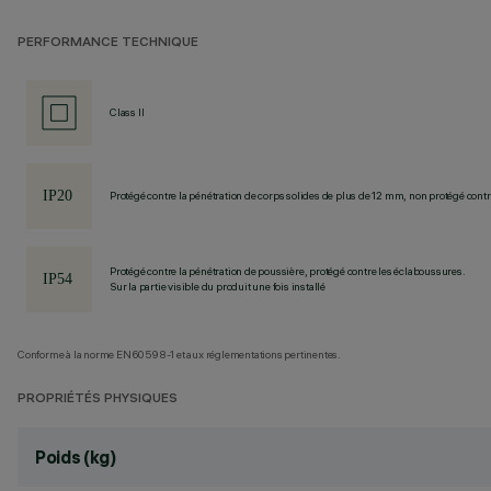
PERFORMANCE TECHNIQUE
Class II
Protégé contre la pénétration de corps solides de plus de 12 mm, non protégé contre
Protégé contre la pénétration de poussière, protégé contre les éclaboussures.
Sur la partie visible du produit une fois installé
Conforme à la norme EN60598-1 et aux réglementations pertinentes.
PROPRIÉTÉS PHYSIQUES
Poids (kg)