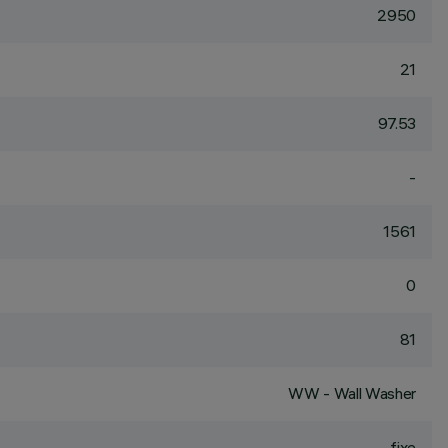
2950
21
97.53
-
1561
0
81
WW - Wall Washer
fixe