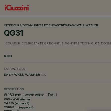
INTÉRIEURS
/
DOWNLIGHTS ET ENCASTRÉS
/
EASY
/
WALL WASHER
QG31
COULEUR
COMPOSANTS OPTIONNELS
DONNÉES TECHNIQUES
DONNÉ
QG31
FAIT PARTIE DE
EASY WALL WASHER
DESCRIPTION
Ø 163 mm - warm white - DALI
WW - Wall Washer
24.5 W (appareil)
2389.5 lm (appareil)