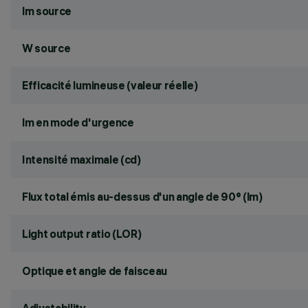
lm source
W source
Efficacité lumineuse (valeur réelle)
lm en mode d'urgence
Intensité maximale (cd)
Flux total émis au-dessus d'un angle de 90° (lm)
Light output ratio (LOR)
Optique et angle de faisceau