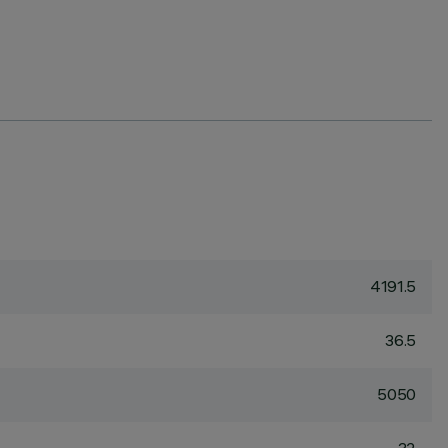
4191.5
36.5
5050