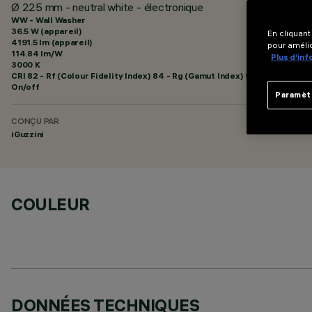
Ø 225 mm - neutral white - électronique
WW - Wall Washer
36.5 W (appareil)
En cliquant
4191.5 lm (appareil)
pour amélio
114.84 lm/W
Plus d’in
3000 K
CRI
82
- Rf (Colour Fidelity Index) 84 - Rg (Gamut Index) 95
On/off
Paramèt
CONÇU PAR
iGuzzini
COULEUR
DONNÉES TECHNIQUES