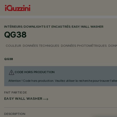
INTÉRIEURS
/
DOWNLIGHTS ET ENCASTRÉS
/
EASY
/
WALL WASHER
QG38
COULEUR
DONNÉES TECHNIQUES
DONNÉES PHOTOMÉTRIQUES
DONN
QG38
CODE HORS PRODUCTION
Attention ! Code hors production. Veuillez utiliser la recherche pour trouver l'al
FAIT PARTIE DE
EASY WALL WASHER
DESCRIPTION