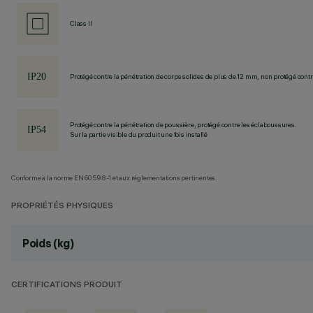
Class II
Protégé contre la pénétration de corps solides de plus de 12 mm, non protégé contre
Protégé contre la pénétration de poussière, protégé contre les éclaboussures.
Sur la partie visible du produit une fois installé
Conforme à la norme EN60598-1 et aux réglementations pertinentes.
PROPRIÉTÉS PHYSIQUES
Poids (kg)
CERTIFICATIONS PRODUIT