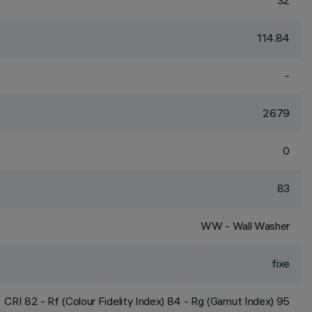
32
114.84
-
2679
0
83
WW - Wall Washer
fixe
CRI
82
- Rf (Colour Fidelity Index) 84 - Rg (Gamut Index) 95