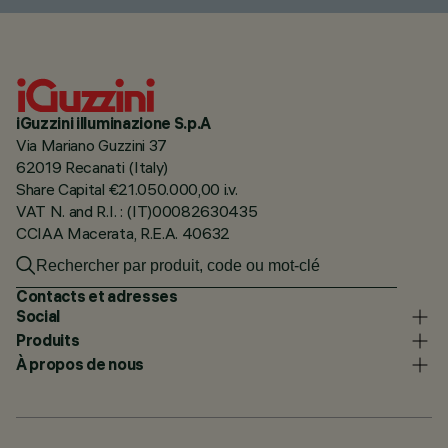
iGuzzini illuminazione S.p.A
Via Mariano Guzzini 37
62019 Recanati (Italy)
Share Capital €21.050.000,00 i.v.
VAT N. and R.I. : (IT)00082630435
CCIAA Macerata, R.E.A. 40632
Contacts et adresses
Social
Produits
À propos de nous