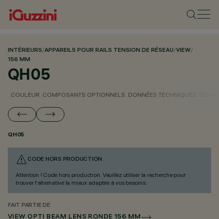
INTÉRIEURS
/
APPAREILS POUR RAILS TENSION DE RÉSEAU
/
VIEW
/
156 MM
QH05
COULEUR
COMPOSANTS OPTIONNELS
DONNÉES TECHNIQUES
DONNÉ
QH05
CODE HORS PRODUCTION
Attention ! Code hors production. Veuillez utiliser la recherche pour
trouver l'alternative la mieux adaptée à vos besoins.
FAIT PARTIE DE
VIEW OPTI BEAM LENS RONDE 156 MM