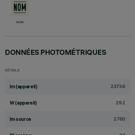
NOM
DONNÉES PHOTOMÉTRIQUES
DÉTAILS
2373.6
lm (appareil)
29.2
W (appareil)
2760
lm source