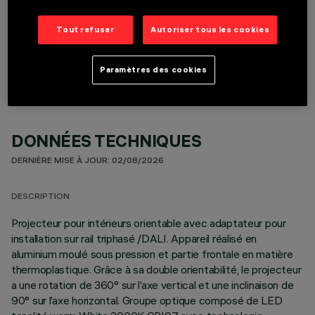
Tout refuser
Autoriser tous les cookies
COMPOSANTS OPTIONNELS
Paramètres des cookies
DONNÉES TECHNIQUES
DERNIÈRE MISE À JOUR: 02/08/2026
DESCRIPTION
Projecteur pour intérieurs orientable avec adaptateur pour
installation sur rail triphasé /DALI. Appareil réalisé en
aluminium moulé sous pression et partie frontale en matière
thermoplastique. Grâce à sa double orientabilité, le projecteur
a une rotation de 360° sur l’axe vertical et une inclinaison de
90° sur l’axe horizontal. Groupe optique composé de LED