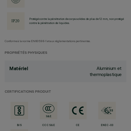
Protégé contre la pénétration de corps solides de plus de 12 mm, non protégé
contre la pénétration de liquides.
Conforme à la norme EN60598-1 et aux réglementations pertinentes.
PROPRIÉTÉS PHYSIQUES
Aluminium et
Matériel
thermoplastique
CERTIFICATIONS PRODUIT
BIS
CCC S&E
CE
ENEC-03