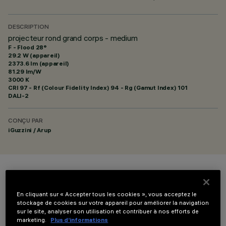
DESCRIPTION
projecteur rond grand corps - medium
F - Flood 28°
29.2 W (appareil)
2373.6 lm (appareil)
81.29 lm/W
3000 K
CRI
97
- Rf (Colour Fidelity Index) 94 - Rg (Gamut Index) 101
DALI-2
CONÇU PAR
iGuzzini / Arup
COULEUR
En cliquant sur « Accepter tous les cookies », vous acceptez le
stockage de cookies sur votre appareil pour améliorer la navigation
sur le site, analyser son utilisation et contribuer à nos efforts de
marketing.
Plus d’informations