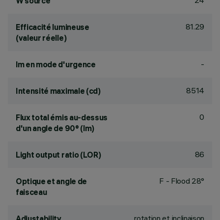
24
W source
81.29
Efficacité lumineuse
(valeur réelle)
-
lm en mode d'urgence
8514
Intensité maximale (cd)
0
Flux total émis au-dessus
d'un angle de 90° (lm)
86
Light output ratio (LOR)
F - Flood 28°
Optique et angle de
faisceau
rotation et inclinaison
Adjustability