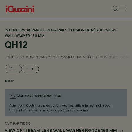
INTÉRIEURS
/
APPAREILS POUR RAILS TENSION DE RÉSEAU
/
VIEW
/
WALL WASHER 156 MM
QH12
COULEUR
COMPOSANTS OPTIONNELS
DONNÉES TECHNIQUES
DONNÉ
QH12
CODE HORS PRODUCTION
Attention ! Code hors production. Veuillez utiliser la recherche pour
trouver l'alternative la mieux adaptée à vos besoins.
FAIT PARTIE DE
VIEW OPTI BEAM LENS WALL WASHER RONDE 156 MM