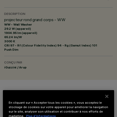
DESCRIPTION
projecteur rond grand corps - WW
WW - Wall Washer
29.2 W (appareil)
1904.95 lm (appareil)
65.24 lm/W
3000 K
CRI
97
- Rf (Colour Fidelity Index) 94 - Rg (Gamut Index) 101
Push Dim
CONÇU PAR
iGuzzini / Arup
COULEUR
En cliquant sur « Accepter tous les cookies », vous acceptez le
stockage de cookies sur votre appareil pour améliorer la navigation
sur le site, analyser son utilisation et contribuer à nos efforts de
marketing.
Plus d’informations