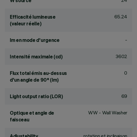
24
W source
65.24
Efficacité lumineuse
(valeur réelle)
-
lm en mode d'urgence
3602
Intensité maximale (cd)
0
Flux total émis au-dessus
d'un angle de 90° (lm)
69
Light output ratio (LOR)
WW - Wall Washer
Optique et angle de
faisceau
rotation et inclinaison
Adjustability