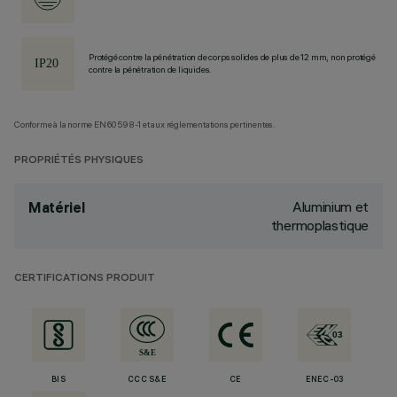
Protégé contre la pénétration de corps solides de plus de 12 mm, non protégé
contre la pénétration de liquides.
Conforme à la norme EN60598-1 et aux réglementations pertinentes.
PROPRIÉTÉS PHYSIQUES
Aluminium et
Matériel
thermoplastique
CERTIFICATIONS PRODUIT
BIS
CCC S&E
CE
ENEC-03