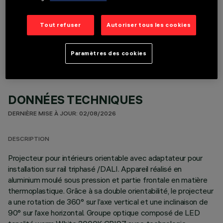
COMPOSANTS OPTIONNELS
Tout refuser
Autoriser tous les cookies
Paramètres des cookies
DONNÉES TECHNIQUES
DERNIÈRE MISE À JOUR: 02/08/2026
DESCRIPTION
Projecteur pour intérieurs orientable avec adaptateur pour
installation sur rail triphasé /DALI. Appareil réalisé en
aluminium moulé sous pression et partie frontale en matière
thermoplastique. Grâce à sa double orientabilité, le projecteur
a une rotation de 360° sur l’axe vertical et une inclinaison de
90° sur l’axe horizontal. Groupe optique composé de LED