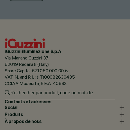
iGuzzini illuminazione S.p.A
Via Mariano Guzzini 37
62019 Recanati (Italy)
Share Capital €21.050.000,00 i.v.
VAT N. and R.I. : (IT)00082630435
CCIAA Macerata, R.E.A. 40632
Contacts et adresses
Social
Produits
À propos de nous