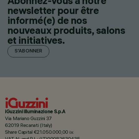
Abonnez-vous à notre
newsletter pour être
informé(e) de nos
nouveaux produits, salons
et initiatives.
S'ABONNER
iGuzzini illuminazione S.p.A
Via Mariano Guzzini 37
62019 Recanati (Italy)
Share Capital €21.050.000,00 i.v.
VAT N. and R.I. : (IT)00082630435