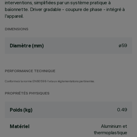
interventions, simplifiées par un système pratique à
baïonnette. Driver gradable - coupure de phase - intégré à
l'appareil.
DIMENSIONS
ø59
Diamètre (mm)
PERFORMANCE TECHNIQUE
Conforme à la norme EN60598-1 et aux réglementations pertinentes.
PROPRIÉTÉS PHYSIQUES
0.49
Poids (kg)
Aluminium et
Matériel
thermoplastique