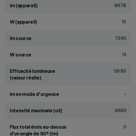
897.8
lm (appareil)
15
W (appareil)
1340
lm source
13
W source
59.85
Efficacité lumineuse
(valeur réelle)
-
lm en mode d'urgence
4683
Intensité maximale (cd)
0
Flux total émis au-dessus
d'un angle de 90° (lm)