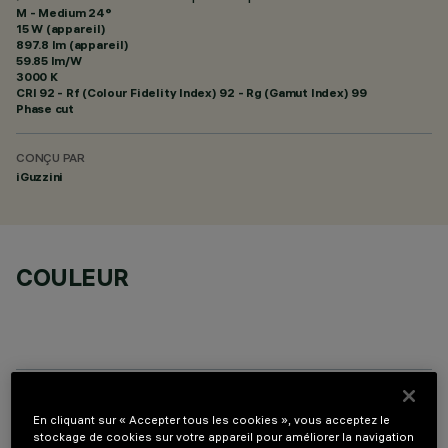
M - Medium 24°
15 W (appareil)
897.8 lm (appareil)
59.85 lm/W
3000 K
CRI
92
- Rf (Colour Fidelity Index) 92 - Rg (Gamut Index) 99
Phase cut
CONÇU PAR
iGuzzini
COULEUR
COMPOSANTS OPTIONNELS
En cliquant sur « Accepter tous les cookies », vous acceptez le
stockage de cookies sur votre appareil pour améliorer la navigation