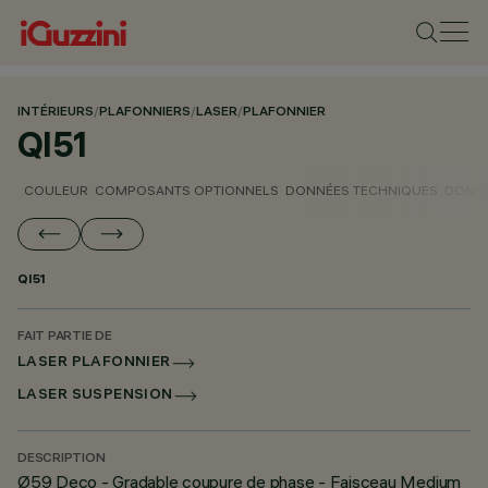
INTÉRIEURS
/
PLAFONNIERS
/
LASER
/
PLAFONNIER
QI51
COULEUR
COMPOSANTS OPTIONNELS
DONNÉES TECHNIQUES
DONNÉ
QI51
FAIT PARTIE DE
LASER PLAFONNIER
LASER SUSPENSION
DESCRIPTION
Ø59 Deco - Gradable coupure de phase - Faisceau Medium