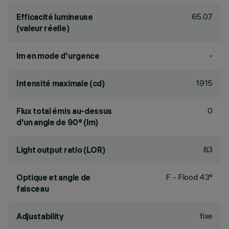
65.07
Efficacité lumineuse
(valeur réelle)
-
lm en mode d'urgence
1915
Intensité maximale (cd)
0
Flux total émis au-dessus
d'un angle de 90° (lm)
83
Light output ratio (LOR)
F - Flood 43°
Optique et angle de
faisceau
fixe
Adjustability