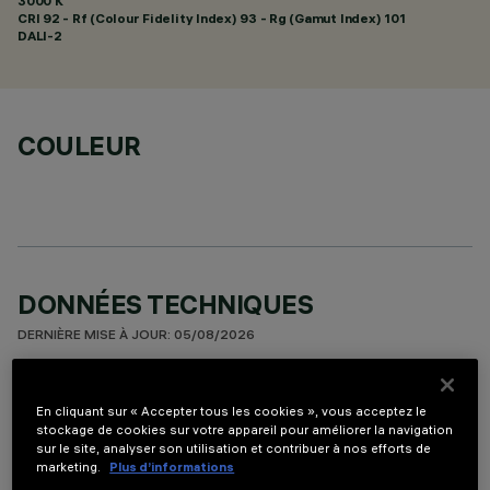
3000 K
CRI
92
- Rf (Colour Fidelity Index) 93 - Rg (Gamut Index) 101
DALI-2
COULEUR
DONNÉES TECHNIQUES
DERNIÈRE MISE À JOUR: 05/08/2026
DESCRIPTION
En cliquant sur « Accepter tous les cookies », vous acceptez le
Appareil à installer sur plafond à 5 éléments optiques pour
stockage de cookies sur votre appareil pour améliorer la navigation
sur le site, analyser son utilisation et contribuer à nos efforts de
sources LED - optiques fixes avec réflecteurs Opti-Beam à
marketing.
Plus d’informations
haute définition en matière thermoplastique métallisée.