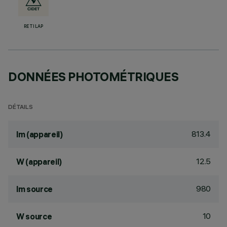
RETILAP
DONNÉES PHOTOMÉTRIQUES
DÉTAILS
813.4
lm (appareil)
12.5
W (appareil)
980
lm source
10
W source