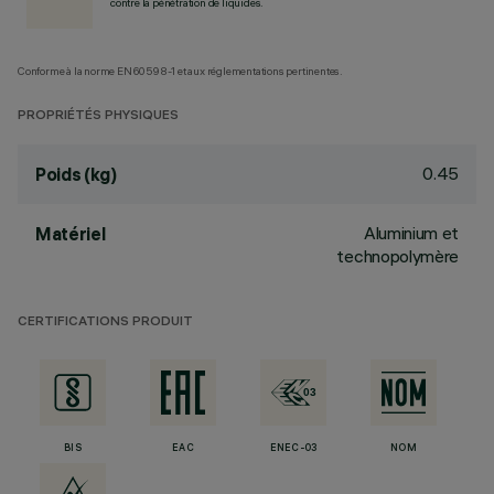
contre la pénétration de liquides.
Conforme à la norme EN60598-1 et aux réglementations pertinentes.
PROPRIÉTÉS PHYSIQUES
0.45
Poids (kg)
Aluminium et
Matériel
technopolymère
CERTIFICATIONS PRODUIT
BIS
EAC
ENEC-03
NOM