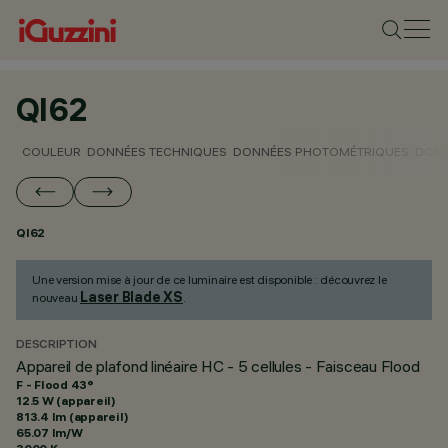
QI62
COULEUR
DONNÉES TECHNIQUES
DONNÉES PHOTOMÉTRIQUES
DONN
QI62
Une version mise à jour de ce luminaire est disponible : découvrez le
Laser Blade XS
nouveau
.
DESCRIPTION
Appareil de plafond linéaire HC - 5 cellules - Faisceau Flood
F - Flood 43°
12.5 W (appareil)
813.4 lm (appareil)
65.07 lm/W