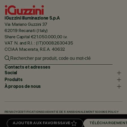
iGuzzini illuminazione S.p.A
Via Mariano Guzzini 37
62019 Recanati (Italy)
Share Capital €21.050.000,00 i.v.
VAT N. and R.I. : (IT)00082630435
CCIAA Macerata, R.E.A. 40632
Contacts et adresses
Social
Produits
À propos de nous
PRIVACY
CERTIFICATIONS
GARANTIE DE 5 ANS
SIGNALEMENTS
COOKIE POLICY
ACCESSIBILITY STATEMENT
NOS CODES
KNOWLEDGE BASE (LOGIN REQUIRED)
AJOUTER AUX FAVORIS
SAVE
TÉLÉCHARGEMEN
TÉLÉCHARGEMENTS