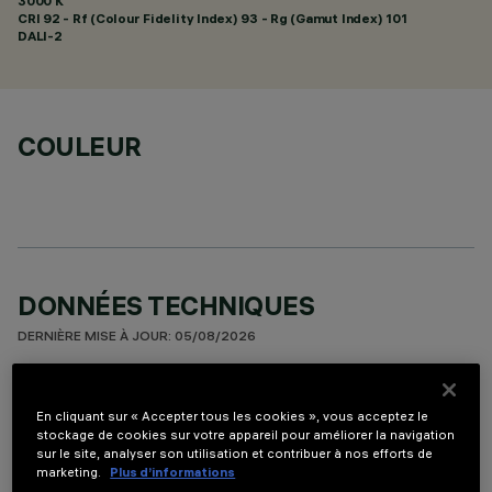
3000 K
CRI
92
- Rf (Colour Fidelity Index) 93 - Rg (Gamut Index) 101
DALI-2
COULEUR
DONNÉES TECHNIQUES
DERNIÈRE MISE À JOUR: 05/08/2026
DESCRIPTION
En cliquant sur « Accepter tous les cookies », vous acceptez le
Appareil à installer sur plafond à 5 éléments optiques pour
stockage de cookies sur votre appareil pour améliorer la navigation
sur le site, analyser son utilisation et contribuer à nos efforts de
sources LED - optiques fixes avec réflecteurs Opti-Beam à
marketing.
Plus d’informations
haute définition en matière thermoplastique métallisée.