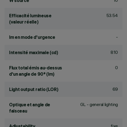
10
W source
53.54
Efficacité lumineuse
(valeur réelle)
-
lm en mode d'urgence
810
Intensité maximale (cd)
0
Flux total émis au-dessus
d'un angle de 90° (lm)
69
Light output ratio (LOR)
GL - general lighting
Optique et angle de
faisceau
fixe
Adjustability