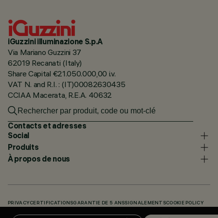
iGuzzini illuminazione S.p.A
Via Mariano Guzzini 37
62019 Recanati (Italy)
Share Capital €21.050.000,00 i.v.
VAT N. and R.I. : (IT)00082630435
CCIAA Macerata, R.E.A. 40632
Contacts et adresses
Social
Produits
À propos de nous
PRIVACY
CERTIFICATIONS
GARANTIE DE 5 ANS
SIGNALEMENTS
COOKIE POLICY
ACCESSIBILITY STATEMENT
NOS CODES
KNOWLEDGE BASE (LOGIN REQUIRED)