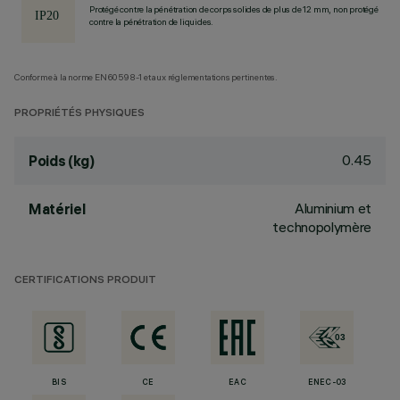
Protégé contre la pénétration de corps solides de plus de 12 mm, non protégé
contre la pénétration de liquides.
Conforme à la norme EN60598-1 et aux réglementations pertinentes.
PROPRIÉTÉS PHYSIQUES
0.45
Poids (kg)
Aluminium et
Matériel
technopolymère
CERTIFICATIONS PRODUIT
BIS
CE
EAC
ENEC-03