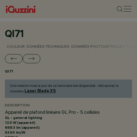
QI71
COULEUR
DONNÉES TECHNIQUES
DONNÉES PHOTOMÉTRIQUES
DONN
QI71
Une version mise à jour de ce luminaire est disponible : découvrez le
Laser Blade XS
nouveau
.
DESCRIPTION
Appareil de plafond linéaire GL Pro - 5 cellules
GL - general lighting
12.5 W (appareil)
669.3 lm (appareil)
53.54 lm/W