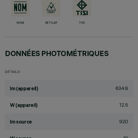
NOM
RETILAP
TISI
DONNÉES PHOTOMÉTRIQUES
DÉTAILS
634.8
lm (appareil)
12.5
W (appareil)
920
lm source