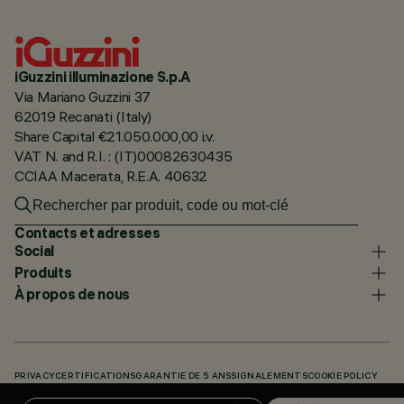
iGuzzini illuminazione S.p.A
Via Mariano Guzzini 37
62019 Recanati (Italy)
Share Capital €21.050.000,00 i.v.
VAT N. and R.I. : (IT)00082630435
CCIAA Macerata, R.E.A. 40632
Contacts et adresses
Social
Produits
À propos de nous
PRIVACY
CERTIFICATIONS
GARANTIE DE 5 ANS
SIGNALEMENTS
COOKIE POLICY
ACCESSIBILITY STATEMENT
NOS CODES
KNOWLEDGE BASE (LOGIN REQUIRED)