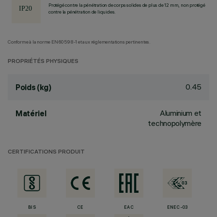
Protégé contre la pénétration de corps solides de plus de 12 mm, non protégé
contre la pénétration de liquides.
Conforme à la norme EN60598-1 et aux réglementations pertinentes.
PROPRIÉTÉS PHYSIQUES
0.45
Poids (kg)
Aluminium et
Matériel
technopolymère
CERTIFICATIONS PRODUIT
BIS
CE
EAC
ENEC-03