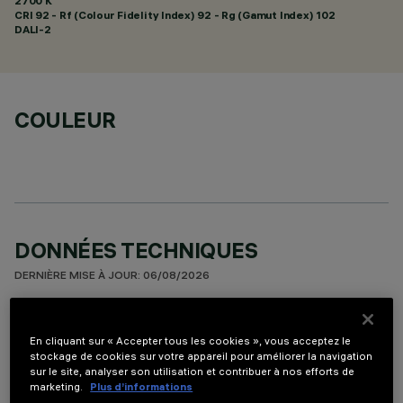
2700 K
CRI
92
- Rf (Colour Fidelity Index) 92 - Rg (Gamut Index) 102
DALI-2
COULEUR
DONNÉES TECHNIQUES
DERNIÈRE MISE À JOUR: 06/08/2026
DESCRIPTION
En cliquant sur « Accepter tous les cookies », vous acceptez le
Appareil à installer sur plafond à 5 éléments optiques pour
stockage de cookies sur votre appareil pour améliorer la navigation
sur le site, analyser son utilisation et contribuer à nos efforts de
sources LED - optiques fixes avec réflecteurs Opti-Beam à
marketing.
Plus d’informations
haute définition en matière thermoplastique métallisée.