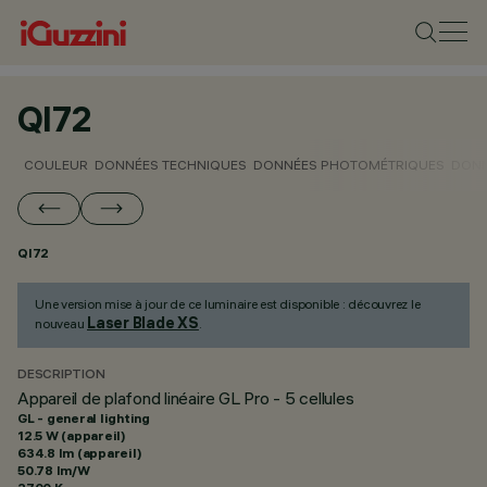
QI72
COULEUR
DONNÉES TECHNIQUES
DONNÉES PHOTOMÉTRIQUES
DONN
QI72
Une version mise à jour de ce luminaire est disponible : découvrez le
Laser Blade XS
nouveau
.
DESCRIPTION
Appareil de plafond linéaire GL Pro - 5 cellules
GL - general lighting
12.5 W (appareil)
634.8 lm (appareil)
50.78 lm/W