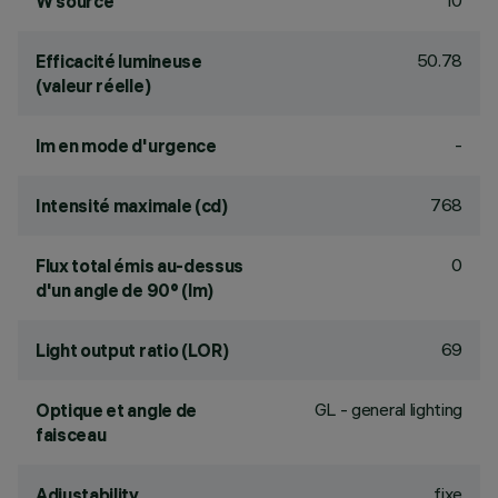
10
W source
50.78
Efficacité lumineuse
(valeur réelle)
-
lm en mode d'urgence
768
Intensité maximale (cd)
0
Flux total émis au-dessus
d'un angle de 90° (lm)
69
Light output ratio (LOR)
GL - general lighting
Optique et angle de
faisceau
fixe
Adjustability