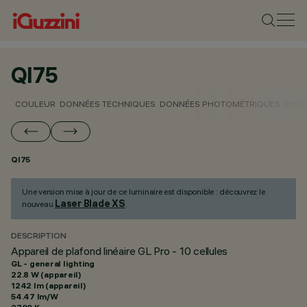
QI75
COULEUR
DONNÉES TECHNIQUES
DONNÉES PHOTOMÉTRIQUES
DONN
QI75
Une version mise à jour de ce luminaire est disponible : découvrez le
Laser Blade XS
nouveau
.
DESCRIPTION
Appareil de plafond linéaire GL Pro - 10 cellules
GL - general lighting
22.8 W (appareil)
1242 lm (appareil)
54.47 lm/W