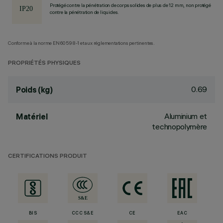
Protégé contre la pénétration de corps solides de plus de 12 mm, non protégé
contre la pénétration de liquides.
Conforme à la norme EN60598-1 et aux réglementations pertinentes.
PROPRIÉTÉS PHYSIQUES
0.69
Poids (kg)
Aluminium et
Matériel
technopolymère
CERTIFICATIONS PRODUIT
BIS
CCC S&E
CE
EAC