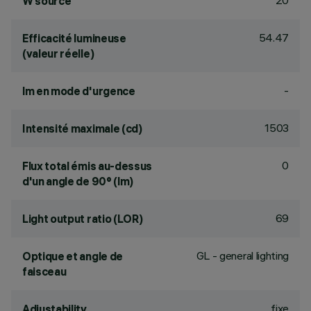
20
W source
54.47
Efficacité lumineuse
(valeur réelle)
-
lm en mode d'urgence
1503
Intensité maximale (cd)
0
Flux total émis au-dessus
d'un angle de 90° (lm)
69
Light output ratio (LOR)
GL - general lighting
Optique et angle de
faisceau
fixe
Adjustability