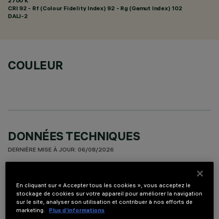
2700 K
CRI
92
- Rf (Colour Fidelity Index) 92 - Rg (Gamut Index) 102
DALI-2
COULEUR
DONNÉES TECHNIQUES
DERNIÈRE MISE À JOUR: 06/08/2026
DESCRIPTION
En cliquant sur « Accepter tous les cookies », vous acceptez le
Appareil à installer sur plafond à 10 éléments optiques pour
stockage de cookies sur votre appareil pour améliorer la navigation
sur le site, analyser son utilisation et contribuer à nos efforts de
sources LED - optiques fixes avec réflecteurs Opti-Beam à
marketing.
Plus d’informations
haute définition en matière thermoplastique métallisée.