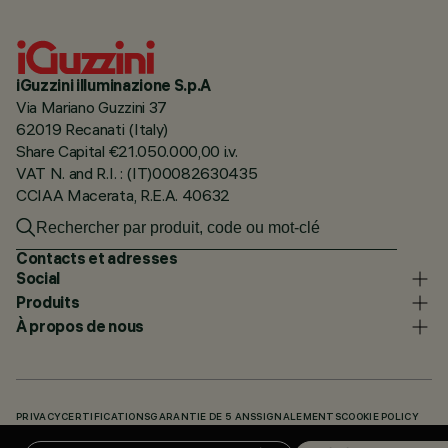
iGuzzini illuminazione S.p.A
Via Mariano Guzzini 37
62019 Recanati (Italy)
Share Capital €21.050.000,00 i.v.
VAT N. and R.I. : (IT)00082630435
CCIAA Macerata, R.E.A. 40632
Contacts et adresses
Social
Produits
À propos de nous
PRIVACY
CERTIFICATIONS
GARANTIE DE 5 ANS
SIGNALEMENTS
COOKIE POLICY
ACCESSIBILITY STATEMENT
NOS CODES
KNOWLEDGE BASE (LOGIN REQUIRED)