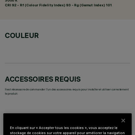
3000 K
CRI
92
- Rf (Colour Fidelity Index) 93 - Rg (Gamut Index) 101
COULEUR
ACCESSOIRES REQUIS
Il est nécessaire de commander l'un des accessoires requis pour installer et utiliser correctement
le produit:
En cliquant sur « Accepter tous les cookies », vous acceptez le
COMPOSANTS OPTIONNELS
stockage de cookies sur votre appareil pour améliorer la navigation