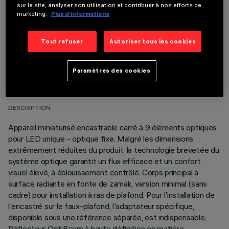
sur le site, analyser son utilisation et contribuer à nos efforts de
marketing.
Plus d’informations
Tout refuser
Autoriser tous les cookies
DONNÉES TECHNIQUES
Paramètres des cookies
DERNIÈRE MISE À JOUR: 05/08/2026
DESCRIPTION
Appareil miniaturisé encastrable carré à 9 éléments optiques
pour LED unique - optique fixe. Malgré les dimensions
extrêmement réduites du produit, la technologie brevetée du
système optique garantit un flux efficace et un confort
visuel élevé, à éblouissement contrôlé. Corps principal à
surface radiante en fonte de zamak, version minimal (sans
cadre) pour installation à ras de plafond. Pour l'installation de
l'encastré sur le faux-plafond, l'adaptateur spécifique,
disponible sous une référence séparée, est indispensable.
Réflecteur OptiBeam à haute définition en matière