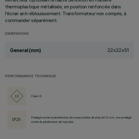
thermoplastique métallisée, en position renfoncée dans
l'écran anti-éblouissement. Transformateur non compris, à
commander séparément.
DIMENSIONS
22x22x51
General (mm)
PERFORMANCE TECHNIQUE
Class III
Protégé contre la pénétration de corps solides de plus de 12 mm, non protégé
contre la pénétration de liquides.