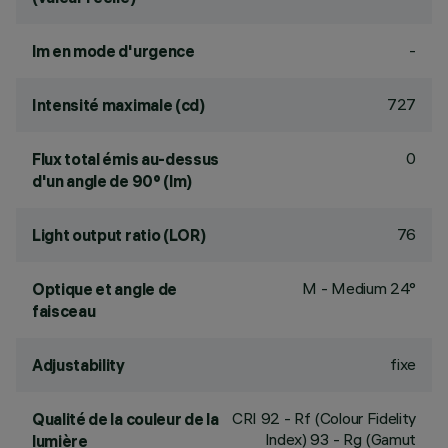
-
lm en mode d'urgence
727
Intensité maximale (cd)
0
Flux total émis au-dessus
d'un angle de 90° (lm)
76
Light output ratio (LOR)
M - Medium 24°
Optique et angle de
faisceau
fixe
Adjustability
CRI
92
- Rf (Colour Fidelity
Qualité de la couleur de la
Index) 93 - Rg (Gamut
lumière