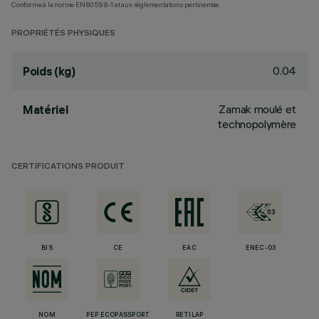
Conforme à la norme EN60598-1 et aux réglementations pertinentes.
PROPRIÉTÉS PHYSIQUES
0.04
Poids (kg)
Zamak moulé et
Matériel
technopolymère
CERTIFICATIONS PRODUIT
BIS
CE
EAC
ENEC-03
NOM
PEP ECOPASSPORT
RETILAP