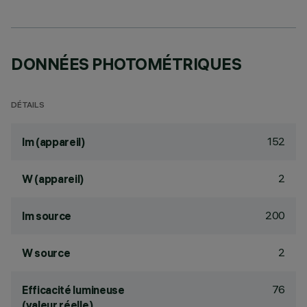
DONNÉES PHOTOMÉTRIQUES
DÉTAILS
152
lm (appareil)
2
W (appareil)
200
lm source
2
W source
76
Efficacité lumineuse
(valeur réelle)