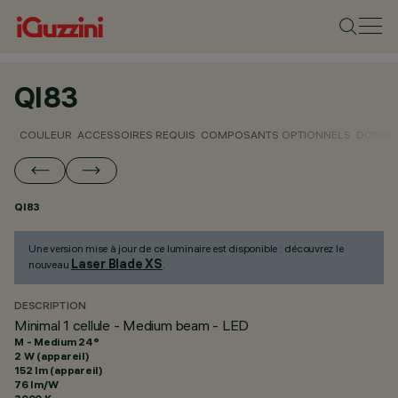
QI83
COULEUR
ACCESSOIRES REQUIS
COMPOSANTS OPTIONNELS
DONNÉE
QI83
Une version mise à jour de ce luminaire est disponible : découvrez le
Laser Blade XS
nouveau
.
DESCRIPTION
Minimal 1 cellule - Medium beam - LED
M - Medium 24°
2 W (appareil)
152 lm (appareil)
76 lm/W