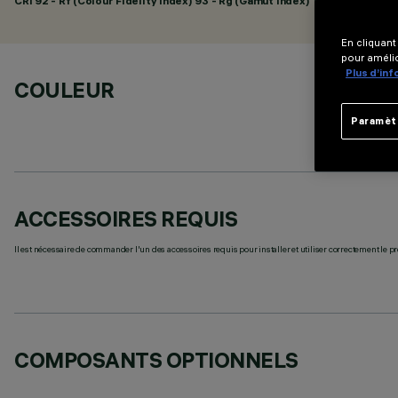
CRI
92
- Rf (Colour Fidelity Index) 93 - Rg (Gamut Index) 101
En cliquant
pour amélio
Plus d’in
COULEUR
Paramèt
ACCESSOIRES REQUIS
Il est nécessaire de commander l'un des accessoires requis pour installer et utiliser correctement le pr
COMPOSANTS OPTIONNELS