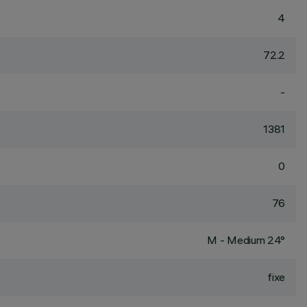
4
72.2
-
1381
0
76
M - Medium 24°
fixe