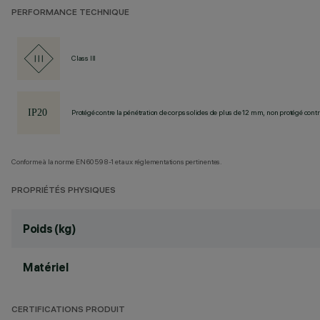
PERFORMANCE TECHNIQUE
Class III
Protégé contre la pénétration de corps solides de plus de 12 mm, non protégé contre
Conforme à la norme EN60598-1 et aux réglementations pertinentes.
PROPRIÉTÉS PHYSIQUES
Poids (kg)
Matériel
CERTIFICATIONS PRODUIT