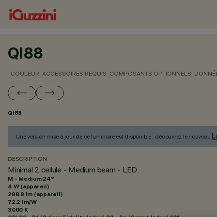
QI88
COULEUR
ACCESSOIRES REQUIS
COMPOSANTS OPTIONNELS
DONNÉE
QI88
L
Une version mise à jour de ce luminaire est disponible : découvrez le nouveau
DESCRIPTION
Minimal 2 cellule - Medium beam - LED
M - Medium 24°
4 W (appareil)
288.8 lm (appareil)
72.2 lm/W
3000 K