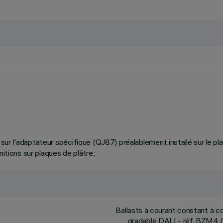
ier sur l'adaptateur spécifique (QJ87) préalablement installé sur le 
itions sur plaques de plâtre.;
Ballasts à courant constant à 
gradable DALI - réf. BZM4 (mi