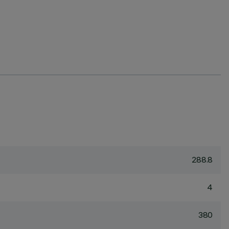
288.8
4
380