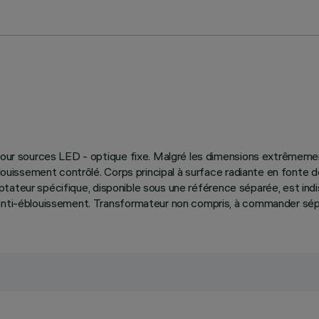
s pour sources LED - optique fixe. Malgré les dimensions extrêmeme
blouissement contrôlé. Corps principal à surface radiante en fonte d
'adaptateur spécifique, disponible sous une référence séparée, est i
n anti-éblouissement. Transformateur non compris, à commander sé