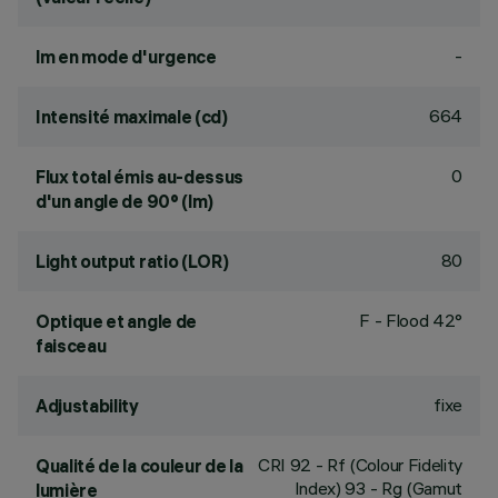
-
lm en mode d'urgence
664
Intensité maximale (cd)
0
Flux total émis au-dessus
d'un angle de 90° (lm)
80
Light output ratio (LOR)
F - Flood 42°
Optique et angle de
faisceau
fixe
Adjustability
CRI
92
- Rf (Colour Fidelity
Qualité de la couleur de la
Index) 93 - Rg (Gamut
lumière