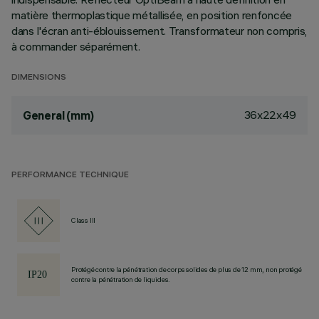
matière thermoplastique métallisée, en position renfoncée
dans l'écran anti-éblouissement. Transformateur non compris,
à commander séparément.
DIMENSIONS
36x22x49
General (mm)
PERFORMANCE TECHNIQUE
Class III
Protégé contre la pénétration de corps solides de plus de 12 mm, non protégé
contre la pénétration de liquides.