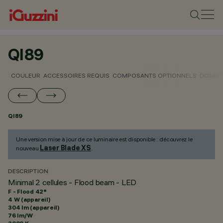
QI89
COULEUR
ACCESSOIRES REQUIS
COMPOSANTS OPTIONNELS
DONNÉE
QI89
Une version mise à jour de ce luminaire est disponible : découvrez le
Laser Blade XS
nouveau
.
DESCRIPTION
Minimal 2 cellules - Flood beam - LED
F - Flood 42°
4 W (appareil)
304 lm (appareil)
76 lm/W