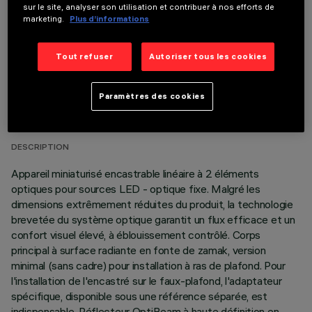
sur le site, analyser son utilisation et contribuer à nos efforts de
marketing.
Plus d’informations
Tout refuser
Autoriser tous les cookies
DONNÉES TECHNIQUES
Paramètres des cookies
DERNIÈRE MISE À JOUR: 05/08/2026
DESCRIPTION
Appareil miniaturisé encastrable linéaire à 2 éléments
optiques pour sources LED - optique fixe. Malgré les
dimensions extrêmement réduites du produit, la technologie
brevetée du système optique garantit un flux efficace et un
confort visuel élevé, à éblouissement contrôlé. Corps
principal à surface radiante en fonte de zamak, version
minimal (sans cadre) pour installation à ras de plafond. Pour
l'installation de l'encastré sur le faux-plafond, l'adaptateur
spécifique, disponible sous une référence séparée, est
indispensable. Réflecteur OptiBeam à haute définition en