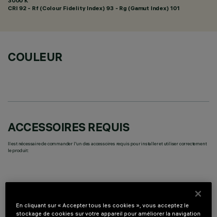
3000 K
CRI
92
- Rf (Colour Fidelity Index) 93 - Rg (Gamut Index) 101
COULEUR
ACCESSOIRES REQUIS
Il est nécessaire de commander l'un des accessoires requis pour installer et utiliser correctement
le produit:
En cliquant sur « Accepter tous les cookies », vous acceptez le
COMPOSANTS OPTIONNELS
stockage de cookies sur votre appareil pour améliorer la navigation