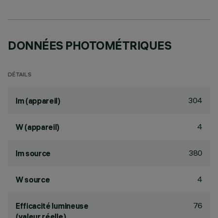
DONNÉES PHOTOMÉTRIQUES
DÉTAILS
304
lm (appareil)
4
W (appareil)
380
lm source
4
W source
76
Efficacité lumineuse
(valeur réelle)