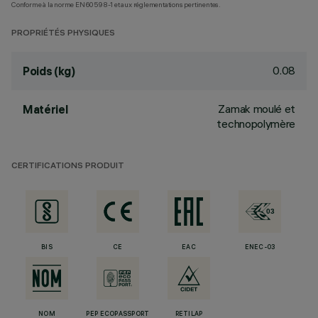
Conforme à la norme EN60598-1 et aux réglementations pertinentes.
PROPRIÉTÉS PHYSIQUES
0.08
Poids (kg)
Zamak moulé et
Matériel
technopolymère
CERTIFICATIONS PRODUIT
BIS
CE
EAC
ENEC-03
NOM
PEP ECOPASSPORT
RETILAP