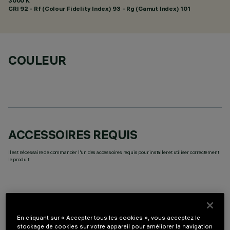
3000 K
CRI
92
- Rf (Colour Fidelity Index) 93 - Rg (Gamut Index) 101
COULEUR
ACCESSOIRES REQUIS
Il est nécessaire de commander l'un des accessoires requis pour installer et utiliser correctement
le produit:
En cliquant sur « Accepter tous les cookies », vous acceptez le
COMPOSANTS OPTIONNELS
stockage de cookies sur votre appareil pour améliorer la navigation