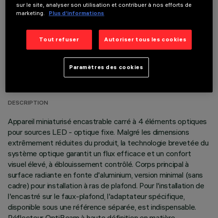
sur le site, analyser son utilisation et contribuer à nos efforts de
marketing.
Plus d’informations
Tout refuser
Autoriser tous les cookies
DONNÉES TECHNIQUES
Paramètres des cookies
DERNIÈRE MISE À JOUR: 05/08/2026
DESCRIPTION
Appareil miniaturisé encastrable carré à 4 éléments optiques
pour sources LED - optique fixe. Malgré les dimensions
extrêmement réduites du produit, la technologie brevetée du
système optique garantit un flux efficace et un confort
visuel élevé, à éblouissement contrôlé. Corps principal à
surface radiante en fonte d'aluminium, version minimal (sans
cadre) pour installation à ras de plafond. Pour l'installation de
l'encastré sur le faux-plafond, l'adaptateur spécifique,
disponible sous une référence séparée, est indispensable.
Réflecteur OptiBeam à haute définition en matière