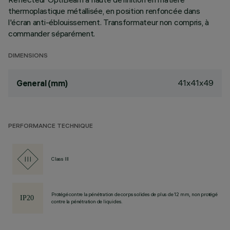
thermoplastique métallisée, en position renfoncée dans
l'écran anti-éblouissement. Transformateur non compris, à
commander séparément.
DIMENSIONS
41x41x49
General (mm)
PERFORMANCE TECHNIQUE
Class III
Protégé contre la pénétration de corps solides de plus de 12 mm, non protégé
contre la pénétration de liquides.