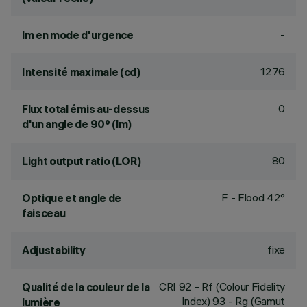
-
lm en mode d'urgence
1276
Intensité maximale (cd)
0
Flux total émis au-dessus
d'un angle de 90° (lm)
80
Light output ratio (LOR)
F - Flood 42°
Optique et angle de
faisceau
fixe
Adjustability
CRI
92
- Rf (Colour Fidelity
Qualité de la couleur de la
Index) 93 - Rg (Gamut
lumière