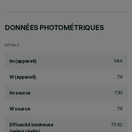
DONNÉES PHOTOMÉTRIQUES
DÉTAILS
584
lm (appareil)
7.9
W (appareil)
730
lm source
7.9
W source
73.92
Efficacité lumineuse
(valeur réelle)