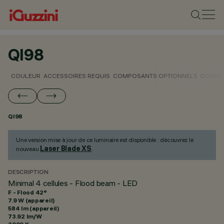
QI98
COULEUR
ACCESSOIRES REQUIS
COMPOSANTS OPTIONNELS
DONNÉE
QI98
Une version mise à jour de ce luminaire est disponible : découvrez le
Laser Blade XS
nouveau
.
DESCRIPTION
Minimal 4 cellules - Flood beam - LED
F - Flood 42°
7.9 W (appareil)
584 lm (appareil)
73.92 lm/W