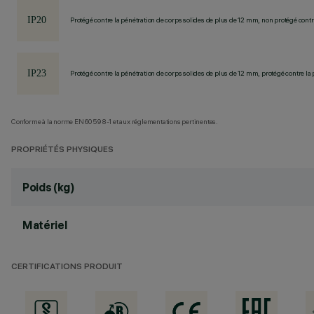
Protégé contre la pénétration de corps solides de plus de 12 mm, non protégé contre
Protégé contre la pénétration de corps solides de plus de 12 mm, protégé contre la 
Conforme à la norme EN60598-1 et aux réglementations pertinentes.
PROPRIÉTÉS PHYSIQUES
Poids (kg)
Matériel
CERTIFICATIONS PRODUIT