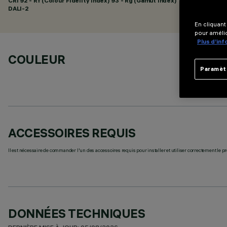
CRI
92
- Rf (Colour Fidelity Index) 93 - Rg (Gamut Index) 101
DALI-2
En cliquant
pour amélio
Plus d’in
COULEUR
Paramèt
ACCESSOIRES REQUIS
Il est nécessaire de commander l'un des accessoires requis pour installer et utiliser correctement le pr
DONNÉES TECHNIQUES