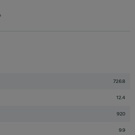
G
726.8
12.4
920
9.9