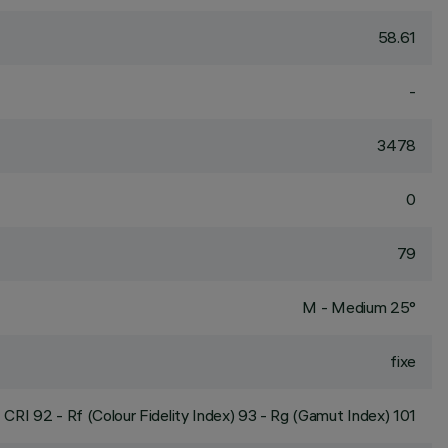
58.61
-
3478
0
79
M - Medium 25°
fixe
CRI
92
- Rf (Colour Fidelity Index) 93 - Rg (Gamut Index) 101