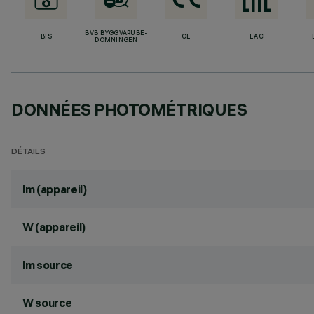
BVB BYGGVARUBE-
BIS
CE
EAC
DÖMNINGEN
DONNÉES PHOTOMÉTRIQUES
DÉTAILS
lm (appareil)
W (appareil)
lm source
W source