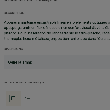
DERNIÈRE MISE À JOUR: 05/08/2026
DESCRIPTION
Appareil miniaturisé encastrable linéaire à 5 éléments optique
optique garantit un flux efficace et un confort visuel élevé, à éb
plafond. Pour l'installation de l'encastré sur le faux-plafond, l
thermoplastique métallisée, en position renfoncée dans l'écran a
DIMENSIONS
General (mm)
PERFORMANCE TECHNIQUE
Class II