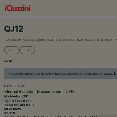
QJ12
COULEUR
ACCESSOIRES REQUIS
DONNÉES TECHNIQUES
DONNÉES P
QJ12
L
Une version mise à jour de ce luminaire est disponible : découvrez le nouveau
DESCRIPTION
Minimal 5 cellule - Medium beam - LED
M - Medium 25°
12.4 W (appareil)
726.8 lm (appareil)
58.61 lm/W
3000 K