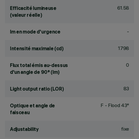
61.58
Efficacité lumineuse
(valeur réelle)
-
lm en mode d'urgence
1798
Intensité maximale (cd)
0
Flux total émis au-dessus
d'un angle de 90° (lm)
83
Light output ratio (LOR)
F - Flood 43°
Optique et angle de
faisceau
fixe
Adjustability