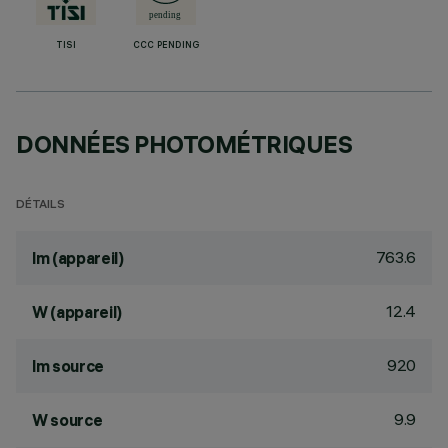
TISI
CCC PENDING
DONNÉES PHOTOMÉTRIQUES
DÉTAILS
763.6
lm (appareil)
12.4
W (appareil)
920
lm source
9.9
W source