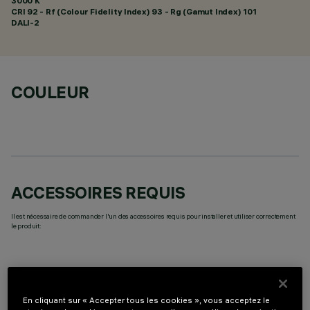
3000 K
CRI
92
- Rf (Colour Fidelity Index) 93 - Rg (Gamut Index) 101
DALI-2
COULEUR
ACCESSOIRES REQUIS
Il est nécessaire de commander l'un des accessoires requis pour installer et utiliser correctement
le produit:
En cliquant sur « Accepter tous les cookies », vous acceptez le