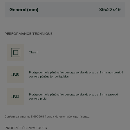
89x22x49
General (mm)
PERFORMANCE TECHNIQUE
Class II
Protégé contre la pénétration de corps solides de plus de 12 mm, non protégé
contre la pénétration de liquides.
Protégé contre la pénétration de corps solides de plus de 12 mm, protégé
contre la pluie.
Conforme à la norme EN60598-1 et aux réglementations pertinentes.
PROPRIÉTÉS PHYSIQUES