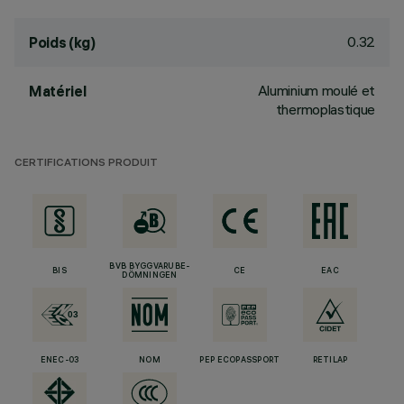
0.32
Poids (kg)
Aluminium moulé et
Matériel
thermoplastique
CERTIFICATIONS PRODUIT
BVB BYGGVARUBE-
BIS
CE
EAC
DÖMNINGEN
ENEC-03
NOM
PEP ECOPASSPORT
RETILAP