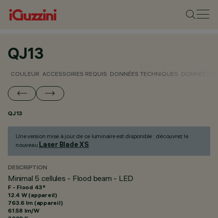
QJ13
COULEUR
ACCESSOIRES REQUIS
DONNÉES TECHNIQUES
DONNÉES P
QJ13
Une version mise à jour de ce luminaire est disponible : découvrez le
Laser Blade XS
nouveau
.
DESCRIPTION
Minimal 5 cellules - Flood beam - LED
F - Flood 43°
12.4 W (appareil)
763.6 lm (appareil)
61.58 lm/W