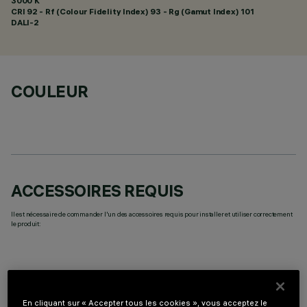
3000 K
CRI
92
- Rf (Colour Fidelity Index) 93 - Rg (Gamut Index) 101
DALI-2
COULEUR
ACCESSOIRES REQUIS
Il est nécessaire de commander l'un des accessoires requis pour installer et utiliser correctement
le produit:
En cliquant sur « Accepter tous les cookies », vous acceptez le