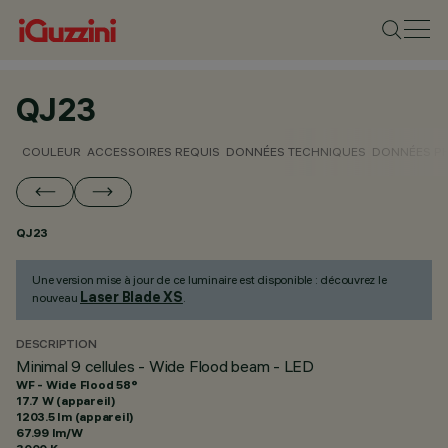
QJ23
COULEUR
ACCESSOIRES REQUIS
DONNÉES TECHNIQUES
DONNÉES P
QJ23
Une version mise à jour de ce luminaire est disponible : découvrez le
Laser Blade XS
nouveau
.
DESCRIPTION
Minimal 9 cellules - Wide Flood beam - LED
WF - Wide Flood 58°
17.7 W (appareil)
1203.5 lm (appareil)
67.99 lm/W