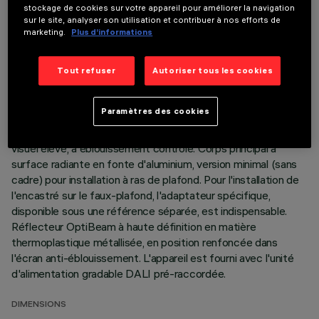
DONNÉES TECHNIQUES
stockage de cookies sur votre appareil pour améliorer la navigation
sur le site, analyser son utilisation et contribuer à nos efforts de
DERNIÈRE MISE À JOUR: 05/08/2026
marketing.
Plus d’informations
DESCRIPTION
Tout refuser
Autoriser tous les cookies
Appareil miniaturisé encastrable carré à 9 éléments optiques
pour sources LED - optique fixe. Malgré les dimensions
Paramètres des cookies
extrêmement réduites du produit, la technologie brevetée du
système optique garantit un flux efficace et un confort
visuel élevé, à éblouissement contrôlé. Corps principal à
surface radiante en fonte d'aluminium, version minimal (sans
cadre) pour installation à ras de plafond. Pour l'installation de
l'encastré sur le faux-plafond, l'adaptateur spécifique,
disponible sous une référence séparée, est indispensable.
Réflecteur OptiBeam à haute définition en matière
thermoplastique métallisée, en position renfoncée dans
l'écran anti-éblouissement. L'appareil est fourni avec l'unité
d'alimentation gradable DALI pré-raccordée.
DIMENSIONS