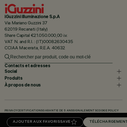
iGuzzini illuminazione S.p.A
Via Mariano Guzzini 37
62019 Recanati (Italy)
Share Capital €21.050.000,00 i.v.
VAT N. and R.I. : (IT)00082630435
CCIAA Macerata, R.E.A. 40632
Contacts et adresses
Social
Produits
À propos de nous
PRIVACY
CERTIFICATIONS
GARANTIE DE 5 ANS
SIGNALEMENTS
COOKIE POLICY
ACCESSIBILITY STATEMENT
NOS CODES
KNOWLEDGE BASE (LOGIN REQUIRED)
AJOUTER AUX FAVORIS
SAVE
TÉLÉCHARGEMEN
TÉLÉCHARGEMENTS