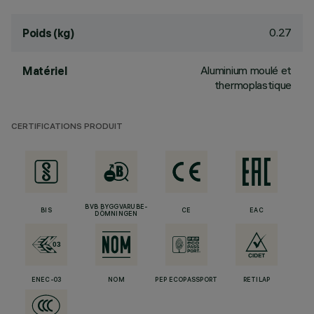
0.27
Poids (kg)
Aluminium moulé et
Matériel
thermoplastique
CERTIFICATIONS PRODUIT
BVB BYGGVARUBE-
BIS
CE
EAC
DÖMNINGEN
ENEC-03
NOM
PEP ECOPASSPORT
RETILAP