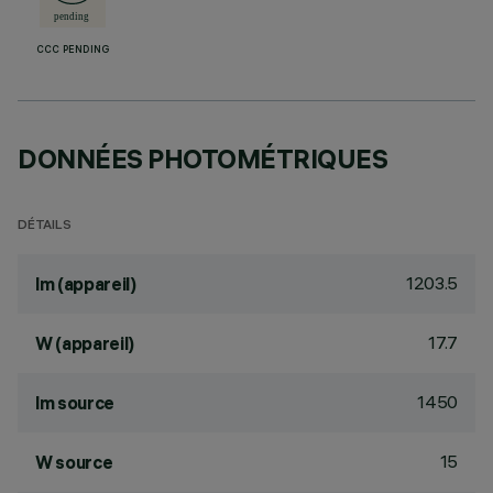
CCC PENDING
DONNÉES PHOTOMÉTRIQUES
DÉTAILS
1203.5
lm (appareil)
17.7
W (appareil)
1450
lm source
15
W source