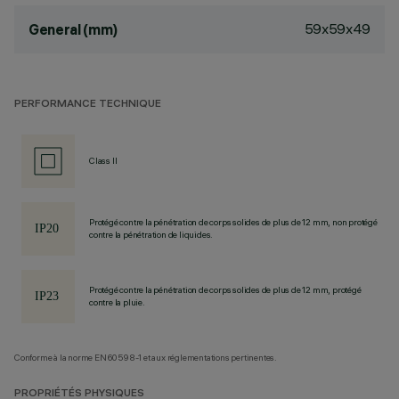
59x59x49
General (mm)
PERFORMANCE TECHNIQUE
Class II
Protégé contre la pénétration de corps solides de plus de 12 mm, non protégé
contre la pénétration de liquides.
Protégé contre la pénétration de corps solides de plus de 12 mm, protégé
contre la pluie.
Conforme à la norme EN60598-1 et aux réglementations pertinentes.
PROPRIÉTÉS PHYSIQUES