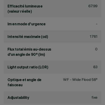
67.99
Efficacité lumineuse
(valeur réelle)
-
lm en mode d'urgence
1781
Intensité maximale (cd)
0
Flux total émis au-dessus
d'un angle de 90° (lm)
83
Light output ratio (LOR)
WF - Wide Flood 58°
Optique et angle de
faisceau
fixe
Adjustability