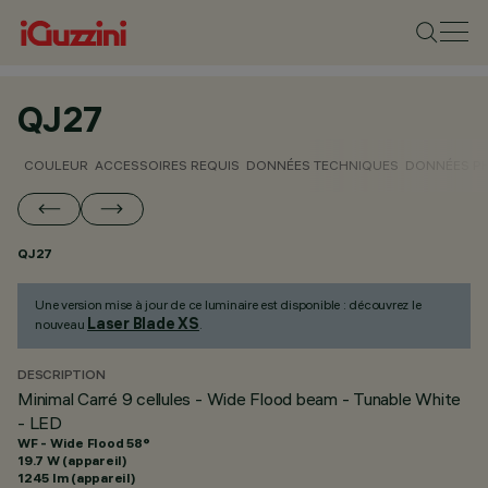
QJ27
COULEUR
ACCESSOIRES REQUIS
DONNÉES TECHNIQUES
DONNÉES P
QJ27
Une version mise à jour de ce luminaire est disponible : découvrez le
Laser Blade XS
nouveau
.
DESCRIPTION
Minimal Carré 9 cellules - Wide Flood beam - Tunable White
- LED
WF - Wide Flood 58°
19.7 W (appareil)
1245 lm (appareil)