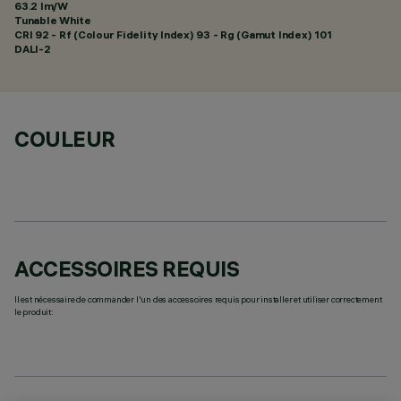
63.2 lm/W
Tunable White
CRI
92
- Rf (Colour Fidelity Index) 93 - Rg (Gamut Index) 101
DALI-2
COULEUR
ACCESSOIRES REQUIS
Il est nécessaire de commander l'un des accessoires requis pour installer et utiliser correctement
le produit: