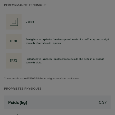
PERFORMANCE TECHNIQUE
Class II
Protégé contre la pénétration de corps solides de plus de 12 mm, non protégé
contre la pénétration de liquides.
Protégé contre la pénétration de corps solides de plus de 12 mm, protégé
contre la pluie.
Conforme à la norme EN60598-1 et aux réglementations pertinentes.
PROPRIÉTÉS PHYSIQUES
0.37
Poids (kg)