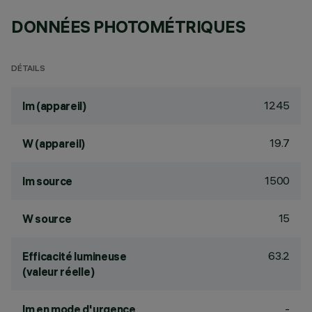
DONNÉES PHOTOMÉTRIQUES
DÉTAILS
1245
lm (appareil)
19.7
W (appareil)
1500
lm source
15
W source
63.2
Efficacité lumineuse
(valeur réelle)
-
lm en mode d'urgence