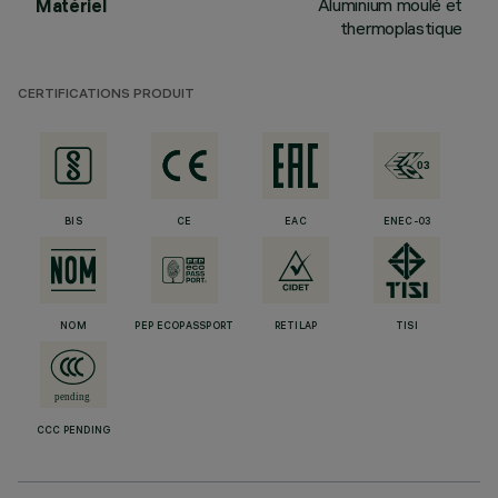
Aluminium moulé et
Matériel
thermoplastique
CERTIFICATIONS PRODUIT
BIS
CE
EAC
ENEC-03
NOM
PEP ECOPASSPORT
RETILAP
TISI
CCC PENDING