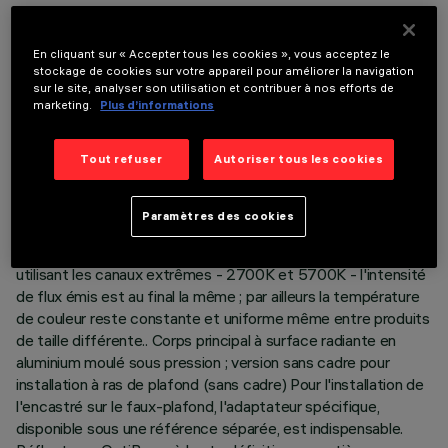
DONNÉES TECHNIQUES
En cliquant sur « Accepter tous les cookies », vous acceptez le
DERNIÈRE MISE À JOUR: 06/08/2026
stockage de cookies sur votre appareil pour améliorer la navigation
sur le site, analyser son utilisation et contribuer à nos efforts de
marketing.
Plus d’informations
DESCRIPTION
Appareil miniaturisé encastrable carré Minimal à 9 éléments
Tout refuser
Autoriser tous les cookies
optiques L'utilisation de sources LED à indice de rendu de
couleur élevé avec une température de couleur différente
permet d'obtenir une modulation dynamique de la lumière. La
Paramètres des cookies
variation est obtenue en mélangeant l'émission de 5 LED
2700K et de 4 LED 5700K. Malgré la disparité des sources
utilisant les canaux extrêmes - 2700K et 5700K - l'intensité
de flux émis est au final la même ; par ailleurs la température
de couleur reste constante et uniforme même entre produits
de taille différente.. Corps principal à surface radiante en
aluminium moulé sous pression ; version sans cadre pour
installation à ras de plafond (sans cadre) Pour l'installation de
l'encastré sur le faux-plafond, l'adaptateur spécifique,
disponible sous une référence séparée, est indispensable.