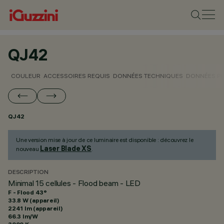
QJ42
COULEUR
ACCESSOIRES REQUIS
DONNÉES TECHNIQUES
DONNÉES P
QJ42
Une version mise à jour de ce luminaire est disponible : découvrez le
Laser Blade XS
nouveau
.
DESCRIPTION
Minimal 15 cellules - Flood beam - LED
F - Flood 43°
33.8 W (appareil)
2241 lm (appareil)
66.3 lm/W