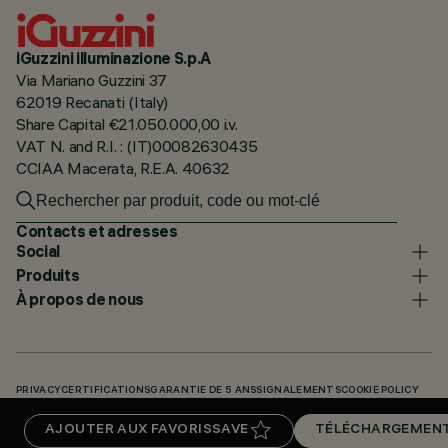
iGuzzini illuminazione S.p.A
Via Mariano Guzzini 37
62019 Recanati (Italy)
Share Capital €21.050.000,00 i.v.
VAT N. and R.I. : (IT)00082630435
CCIAA Macerata, R.E.A. 40632
Contacts et adresses
Social
Produits
À propos de nous
PRIVACY
CERTIFICATIONS
GARANTIE DE 5 ANS
SIGNALEMENTS
COOKIE POLICY
ACCESSIBILITY STATEMENT
NOS CODES
KNOWLEDGE BASE (LOGIN REQUIRED)
AJOUTER AUX FAVORIS
SAVE
TÉLÉCHARGEMEN
TÉLÉCHARGEMENTS