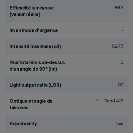
66.3
Efficacité lumineuse
(valeur réelle)
-
lm en mode d'urgence
5277
Intensité maximale (cd)
0
Flux total émis au-dessus
d'un angle de 90° (lm)
83
Light output ratio (LOR)
F - Flood 43°
Optique et angle de
faisceau
fixe
Adjustability