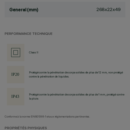
268x22x49
General (mm)
PERFORMANCE TECHNIQUE
Class II
Protégé contre la pénétration de corps solides de plus de 12 mm, non protégé
contre la pénétration de liquides.
Protégé contre la pénétration de corps solides de plus de 1 mm, protégé contre
la pluie.
Conforme à la norme EN60598-1 et aux réglementations pertinentes.
PROPRIÉTÉS PHYSIQUES