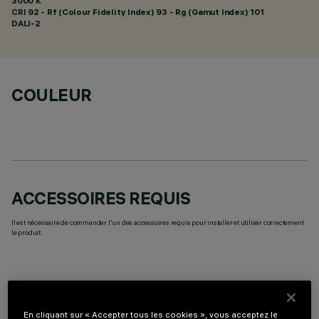
3000 K
CRI
92
- Rf (Colour Fidelity Index) 93 - Rg (Gamut Index) 101
DALI-2
COULEUR
ACCESSOIRES REQUIS
Il est nécessaire de commander l'un des accessoires requis pour installer et utiliser correctement
le produit:
En cliquant sur « Accepter tous les cookies », vous acceptez le