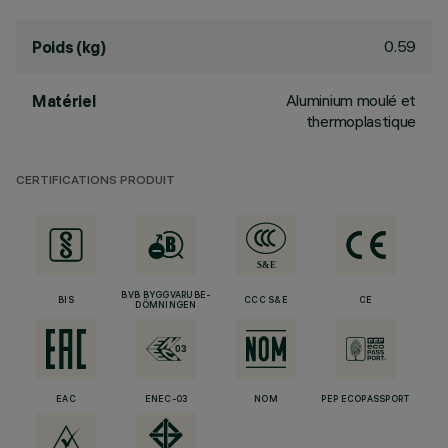
0.59
Poids (kg)
Aluminium moulé et
Matériel
thermoplastique
CERTIFICATIONS PRODUIT
BVB BYGGVARUBE-
BIS
CCC S&E
CE
DÖMNINGEN
EAC
ENEC-03
NOM
PEP ECOPASSPORT