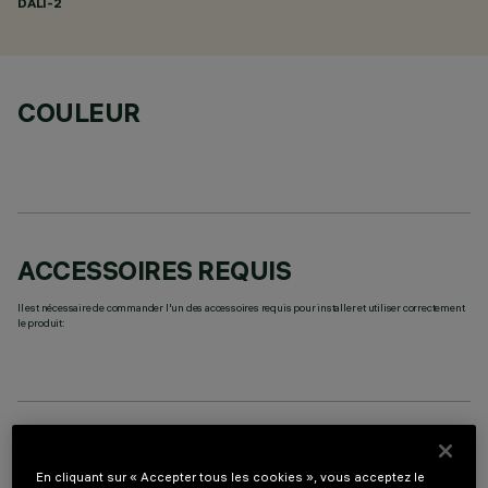
DALI-2
COULEUR
ACCESSOIRES REQUIS
Il est nécessaire de commander l'un des accessoires requis pour installer et utiliser correctement
le produit:
DONNÉES TECHNIQUES
En cliquant sur « Accepter tous les cookies », vous acceptez le