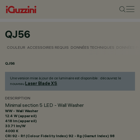
QJ56
COULEUR
ACCESSOIRES REQUIS
DONNÉES TECHNIQUES
DONNÉES P
QJ56
Une version mise à jour de ce luminaire est disponible : découvrez le
Laser Blade XS
nouveau
.
DESCRIPTION
Minimal section 5 LED - Wall Washer
WW - Wall Washer
12.4 W (appareil)
418 lm (appareil)
33.71 lm/W
4000 K
CRI
92
- Rf (Colour Fidelity Index) 92 - Rg (Gamut Index) 98