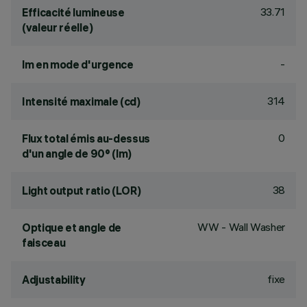
33.71
Efficacité lumineuse
(valeur réelle)
-
lm en mode d'urgence
314
Intensité maximale (cd)
0
Flux total émis au-dessus
d'un angle de 90° (lm)
38
Light output ratio (LOR)
WW - Wall Washer
Optique et angle de
faisceau
fixe
Adjustability