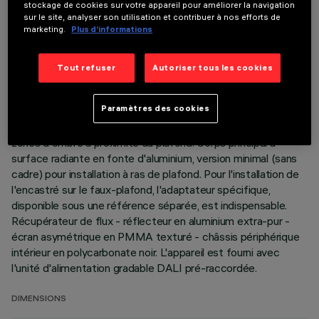
DERNIÈRE MISE À JOUR: 06/08/2026
stockage de cookies sur votre appareil pour améliorer la navigation
sur le site, analyser son utilisation et contribuer à nos efforts de
marketing.
Plus d’informations
DESCRIPTION
Appareil miniaturisé linéaire encastrable pour sources LED,
Tout refuser
Autoriser tous les cookies
spécialement destiné à l'éclairage vertical de murs. Malgré
les dimensions extrêmement réduites du produit, la
Paramètres des cookies
technologie brevetée du système otique garantit une
émission homogène et efficace sur le mur, en évitant les
zones d'ombre à proximité du plafond. Corps principal à
surface radiante en fonte d'aluminium, version minimal (sans
cadre) pour installation à ras de plafond. Pour l'installation de
l'encastré sur le faux-plafond, l'adaptateur spécifique,
disponible sous une référence séparée, est indispensable.
Récupérateur de flux - réflecteur en aluminium extra-pur -
écran asymétrique en PMMA texturé - châssis périphérique
intérieur en polycarbonate noir. L'appareil est fourni avec
l'unité d'alimentation gradable DALI pré-raccordée.
DIMENSIONS