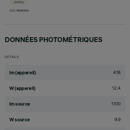
CCC PENDING
DONNÉES PHOTOMÉTRIQUES
DÉTAILS
418
lm (appareil)
12.4
W (appareil)
1100
lm source
9.9
W source