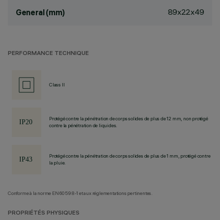
89x22x49
General (mm)
PERFORMANCE TECHNIQUE
Class II
Protégé contre la pénétration de corps solides de plus de 12 mm, non protégé
contre la pénétration de liquides.
Protégé contre la pénétration de corps solides de plus de 1 mm, protégé contre
la pluie.
Conforme à la norme EN60598-1 et aux réglementations pertinentes.
PROPRIÉTÉS PHYSIQUES