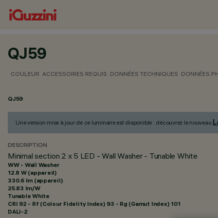
QJ59
COULEUR
ACCESSOIRES REQUIS
DONNÉES TECHNIQUES
DONNÉES P
QJ59
L
Une version mise à jour de ce luminaire est disponible : découvrez le nouveau
DESCRIPTION
Minimal section 2 x 5 LED - Wall Washer - Tunable White
WW - Wall Washer
12.8 W (appareil)
330.6 lm (appareil)
25.83 lm/W
Tunable White
CRI
92
- Rf (Colour Fidelity Index) 93 - Rg (Gamut Index) 101
DALI-2