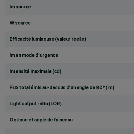
lm source
W source
Efficacité lumineuse (valeur réelle)
lm en mode d'urgence
Intensité maximale (cd)
Flux total émis au-dessus d'un angle de 90° (lm)
Light output ratio (LOR)
Optique et angle de faisceau