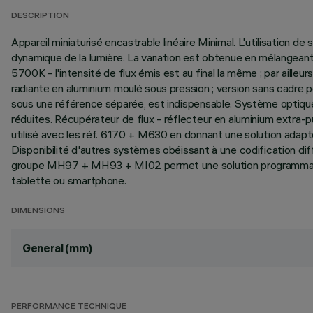
DESCRIPTION
Appareil miniaturisé encastrable linéaire Minimal. L'utilisation
dynamique de la lumière. La variation est obtenue en mélangean
5700K - l'intensité de flux émis est au final la même ; par aille
radiante en aluminium moulé sous pression ; version sans cadre pou
sous une référence séparée, est indispensable. Système optiqu
réduites. Récupérateur de flux - réflecteur en aluminium extra-
utilisé avec les réf. 6170 + M630 en donnant une solution adapté
Disponibilité d'autres systèmes obéissant à une codification diff
groupe MH97 + MH93 + MI02 permet une solution programmable 
tablette ou smartphone.
DIMENSIONS
General (mm)
PERFORMANCE TECHNIQUE