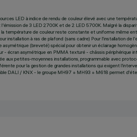
 de sources LED à indice de rendu de couleur élevé avec une tempéra
t l'émission de 3 LED 2700K et de 2 LED 5700K. Malgré la dispari
urs la température de couleur reste constante et uniforme même entre
r installation à ras de plafond (sans cadre) Pour l'installation de l
e asymétrique (breveté) spécial pour obtenir un éclairage homogè
pur - écran asymétrique en PMMA texturé - châssis périphérique int
e aux petites-moyennes installations, programmable avec protocole 
érente pour la gestion de grandes installations qui exigent l'interve
DALI / KNX - le groupe MH97 + MH93 + M618 permet d'étendre la