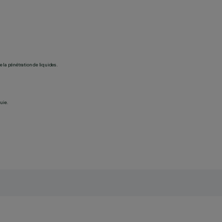
 la pénétration de liquides.
uie.