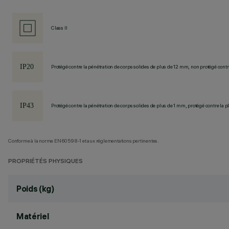
Class II
Protégé contre la pénétration de corps solides de plus de 12 mm, non protégé contre
Protégé contre la pénétration de corps solides de plus de 1 mm, protégé contre la pl
Conforme à la norme EN60598-1 et aux réglementations pertinentes.
PROPRIÉTÉS PHYSIQUES
Poids (kg)
Matériel