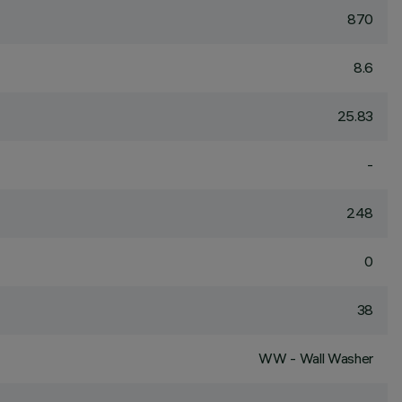
870
8.6
25.83
-
248
0
38
WW - Wall Washer