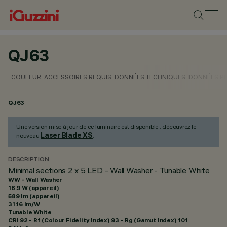
QJ63
COULEUR
ACCESSOIRES REQUIS
DONNÉES TECHNIQUES
DONNÉES P
QJ63
Une version mise à jour de ce luminaire est disponible : découvrez le
Laser Blade XS
nouveau
.
DESCRIPTION
Minimal sections 2 x 5 LED - Wall Washer - Tunable White
WW - Wall Washer
18.9 W (appareil)
589 lm (appareil)
31.16 lm/W
Tunable White
CRI
92
- Rf (Colour Fidelity Index) 93 - Rg (Gamut Index) 101