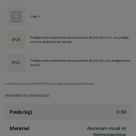
Class II
Protégé contre la pénétration de corps solides de plus de 12 mm, non protégé
contre la pénétration de liquides.
Protégé contre la pénétration de corps solides de plus de 1 mm, protégé contre
la pluie.
Conforme à la norme EN60598-1 et aux réglementations pertinentes.
PROPRIÉTÉS PHYSIQUES
0.59
Poids (kg)
Aluminium moulé et
Matériel
thermoplastique