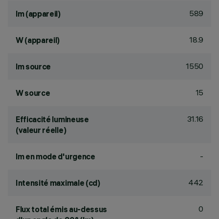
589
lm (appareil)
18.9
W (appareil)
1550
lm source
15
W source
31.16
Efficacité lumineuse
(valeur réelle)
-
lm en mode d'urgence
442
Intensité maximale (cd)
0
Flux total émis au-dessus