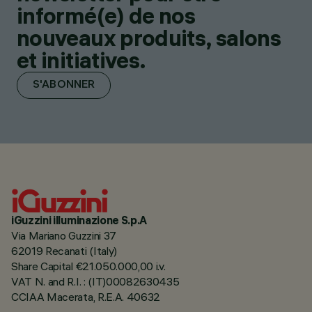
informé(e) de nos
nouveaux produits, salons
et initiatives.
S'ABONNER
iGuzzini illuminazione S.p.A
Via Mariano Guzzini 37
62019 Recanati (Italy)
Share Capital €21.050.000,00 i.v.
VAT N. and R.I. : (IT)00082630435
CCIAA Macerata, R.E.A. 40632