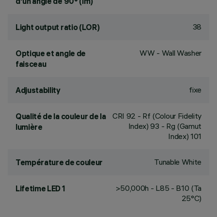
d'un angle de 90° (lm)
38
Light output ratio (LOR)
WW - Wall Washer
Optique et angle de
faisceau
fixe
Adjustability
CRI
92
- Rf (Colour Fidelity
Qualité de la couleur de la
Index) 93 - Rg (Gamut
lumière
Index) 101
Tunable White
Température de couleur
>50,000h - L85 - B10 (Ta
Lifetime LED 1
25°C)