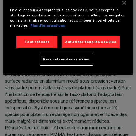
DERNIÈRE MISE À JOUR: 06/08/2026
En cliquant sur « Accepter tous les cookies », vous acceptez le
stockage de cookies sur votre appareil pour améliorer la navigation
DESCRIPTION
sur le site, analyser son utilisation et contribuer à nos efforts de
marketing.
Plus d’informations
Appareil miniaturisé encastrable linéaire Minimal. L'utilisation
de sources LED à indice de rendu de couleur élevé avec une
température de couleur différente permet d'obtenir une
Tout refuser
Autoriser tous les cookies
modulation dynamique de la lumière. La variation est obtenue
en mélangeant l'émission de 5 LED 2700K et de 5 LED
Paramètres des cookies
5700K. La température reste constante et uniforme même
entre produits de tailles différentes et avec un nombre
différent de LED chaudes et froides. Corps principal à
surface radiante en aluminium moulé sous pression ; version
sans cadre pour installation à ras de plafond (sans cadre) Pour
l'installation de l'encastré sur le faux-plafond, l'adaptateur
spécifique, disponible sous une référence séparée, est
indispensable. Système optique asymétrique (breveté)
spécial pour obtenir un éclairage homogène et efficace des
murs, malgré les dimensions extrêmement réduites.
Récupérateur de flux - réflecteur en aluminium extra-pur -
écran asymétrique en PMMA texturé - châssis périphérique