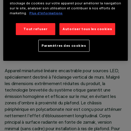
stockage de cookies sur votre appareil pour améliorer la navigation
sur le site, analyser son utilisation et contribuer à nos efforts de
marketing.
Plus d’informations
Tout refuser
Autoriser tous les cookies
DONNÉES TECHNIQUES
DERNIÈRE MISE À JOUR: 05/08/2026
Paramètres des cookies
DESCRIPTION
Appareil miniaturisé linéaire encastrable pour sources LED,
spécialement destiné à l'éclairage vertical de murs. Malgré
les dimensions extrêmement réduites du produit, la
technologie brevetée du système otique garantit une
émission homogène et efficace sur le mur, en évitant les
zones d'ombre à proximité du plafond. Le châssis
périphérique en polycarbonate noir est conçu pour atténuer
nettement l'effet d'éblouissement longitudinal. Corps
principal à surface radiante en fonte de zamak, version
minimal (sans cadre) pour installation à ras de plafond. Pour