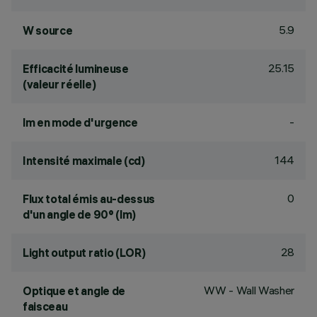
5.9
W source
25.15
Efficacité lumineuse
(valeur réelle)
-
lm en mode d'urgence
144
Intensité maximale (cd)
0
Flux total émis au-dessus
d'un angle de 90° (lm)
28
Light output ratio (LOR)
WW - Wall Washer
Optique et angle de
faisceau