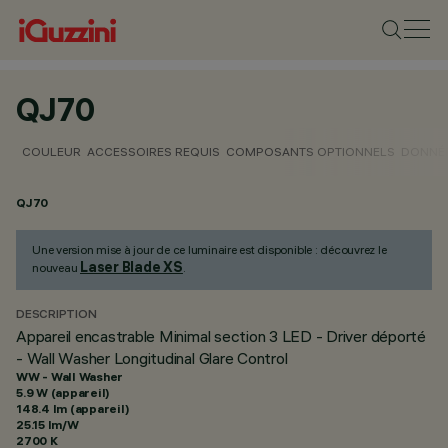
QJ70
COULEUR
ACCESSOIRES REQUIS
COMPOSANTS OPTIONNELS
DONNÉE
QJ70
Une version mise à jour de ce luminaire est disponible : découvrez le
Laser Blade XS
nouveau
.
DESCRIPTION
Appareil encastrable Minimal section 3 LED - Driver déporté
- Wall Washer Longitudinal Glare Control
WW - Wall Washer
5.9 W (appareil)
148.4 lm (appareil)
25.15 lm/W
2700 K