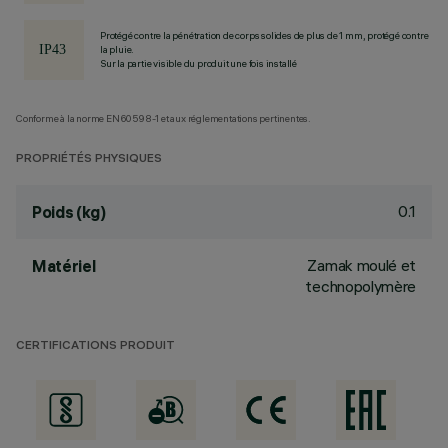
Protégé contre la pénétration de corps solides de plus de 1 mm, protégé contre
la pluie.
Sur la partie visible du produit une fois installé
Conforme à la norme EN60598-1 et aux réglementations pertinentes.
PROPRIÉTÉS PHYSIQUES
0.1
Poids (kg)
Zamak moulé et
Matériel
technopolymère
CERTIFICATIONS PRODUIT