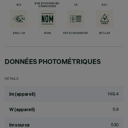
BVB BYGGVARUBE-
BIS
CE
EAC
DÖMNINGEN
ENEC-03
NOM
PEP ECOPASSPORT
RETILAP
DONNÉES PHOTOMÉTRIQUES
DÉTAILS
148.4
lm (appareil)
5.9
W (appareil)
530
lm source