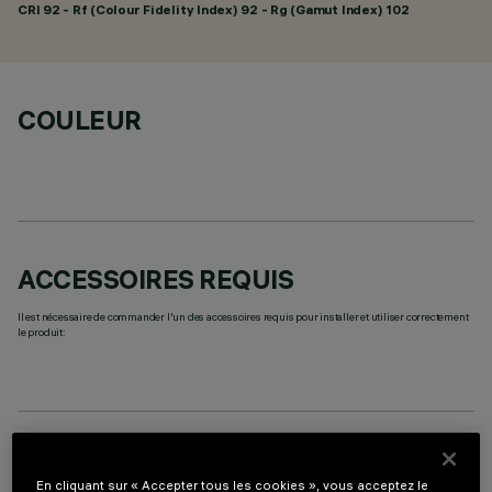
CRI
92
- Rf (Colour Fidelity Index) 92 - Rg (Gamut Index) 102
COULEUR
ACCESSOIRES REQUIS
Il est nécessaire de commander l'un des accessoires requis pour installer et utiliser correctement
le produit:
COMPOSANTS OPTIONNELS
En cliquant sur « Accepter tous les cookies », vous acceptez le