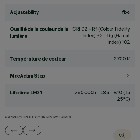
fixe
Adjustability
CRI
92
- Rf (Colour Fidelity
Qualité de la couleur de la
Index) 92 - Rg (Gamut
lumière
Index) 102
2700 K
Température de couleur
2
MacAdam Step
>50,000h - L85 - B10 (Ta
Lifetime LED 1
25°C)
GRAPHIQUES ET COURBES POLAIRES