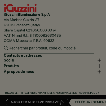
iGuzzini illuminazione S.p.A
Via Mariano Guzzini 37
62019 Recanati (Italy)
Share Capital €21.050.000,00 i.v.
VAT N. and R.I. : (IT)00082630435
CCIAA Macerata, R.E.A. 40632
Contacts et adresses
Social
Produits
À propos de nous
PRIVACY
CERTIFICATIONS
GARANTIE DE 5 ANS
SIGNALEMENTS
COOKIE POLICY
ACCESSIBILITY STATEMENT
NOS CODES
KNOWLEDGE BASE (LOGIN REQUIRED)
AJOUTER AUX FAVORIS
SAVE
TÉLÉCHARGEMEN
TÉLÉCHARGEMENTS