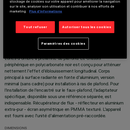
stockage de cookies sur votre appareil pour améliorer la navigation
sur le site, analyser son utilisation et contribuer à nos efforts de
DERNIÈRE MISE À JOUR: 05/08/2026
marketing.
Plus d’informations
DESCRIPTION
Tout refuser
Autoriser tous les cookies
Appareil miniaturisé encastrable linéaire pour sources LED.
Malgré les dimensions extrêmement réduites du produit, la
Paramètres des cookies
technologie brevetée du système otique garantit une
émission homogène et efficace sur le mur, en évitant les
zones d'ombre à proximité du plafond. Le châssis
périphérique en polycarbonate noir est conçu pour atténuer
nettement l'effet d'éblouissement longitudinal. Corps
principal à surface radiante en fonte d'aluminium, version
minimal (sans cadre) pour installation à ras de plafond. Pour
l'installation de l'encastré sur le faux-plafond, l'adaptateur
spécifique, disponible sous une référence séparée, est
indispensable. Récupérateur de flux - réflecteur en aluminium
extra-pur - écran asymétrique en PMMA texturé. L'appareil
est fourni avec l'unité d'alimentation pré-raccordée.
DIMENSIONS