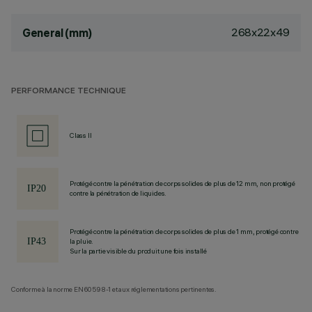
268x22x49
General (mm)
PERFORMANCE TECHNIQUE
Class II
Protégé contre la pénétration de corps solides de plus de 12 mm, non protégé
contre la pénétration de liquides.
Protégé contre la pénétration de corps solides de plus de 1 mm, protégé contre
la pluie.
Sur la partie visible du produit une fois installé
Conforme à la norme EN60598-1 et aux réglementations pertinentes.