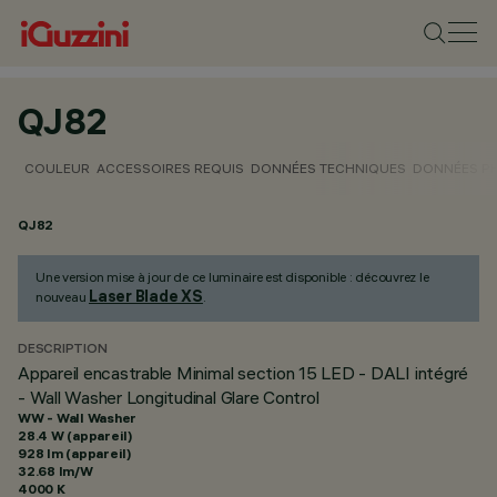
QJ82
COULEUR
ACCESSOIRES REQUIS
DONNÉES TECHNIQUES
DONNÉES P
QJ82
Une version mise à jour de ce luminaire est disponible : découvrez le
Laser Blade XS
nouveau
.
DESCRIPTION
Appareil encastrable Minimal section 15 LED - DALI intégré
- Wall Washer Longitudinal Glare Control
WW - Wall Washer
28.4 W (appareil)
928 lm (appareil)
32.68 lm/W
4000 K