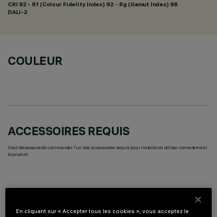
CRI
92
- Rf (Colour Fidelity Index) 92 - Rg (Gamut Index) 98
DALI-2
COULEUR
ACCESSOIRES REQUIS
Il est nécessaire de commander l'un des accessoires requis pour installer et utiliser correctement
le produit:
DONNÉES TECHNIQUES
En cliquant sur « Accepter tous les cookies », vous acceptez le