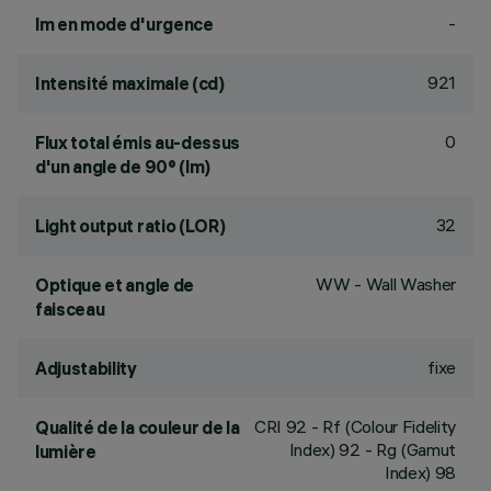
-
lm en mode d'urgence
921
Intensité maximale (cd)
0
Flux total émis au-dessus
d'un angle de 90° (lm)
32
Light output ratio (LOR)
WW - Wall Washer
Optique et angle de
faisceau
fixe
Adjustability
CRI
92
- Rf (Colour Fidelity
Qualité de la couleur de la
Index) 92 - Rg (Gamut
lumière
Index) 98