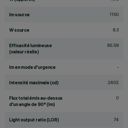
1150
lm source
8.3
W source
85.59
Efficacité lumineuse
(valeur réelle)
-
lm en mode d'urgence
2602
Intensité maximale (cd)
0
Flux total émis au-dessus
d'un angle de 90° (lm)
74
Light output ratio (LOR)