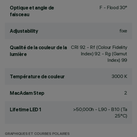
F - Flood 30°
Optique et angle de
faisceau
fixe
Adjustability
CRI
92
- Rf (Colour Fidelity
Qualité de la couleur de la
Index) 92 - Rg (Gamut
lumière
Index) 99
3000 K
Température de couleur
2
MacAdam Step
>50,000h - L90 - B10 (Ta
Lifetime LED 1
25°C)
GRAPHIQUES ET COURBES POLAIRES