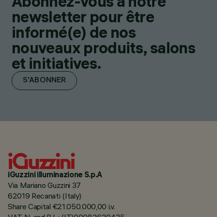
Abonnez-vous à notre
newsletter pour être
informé(e) de nos
nouveaux produits, salons
et initiatives.
S'ABONNER
iGuzzini illuminazione S.p.A
Via Mariano Guzzini 37
62019 Recanati (Italy)
Share Capital €21.050.000,00 i.v.
VAT N. and R.I. : (IT)00082630435