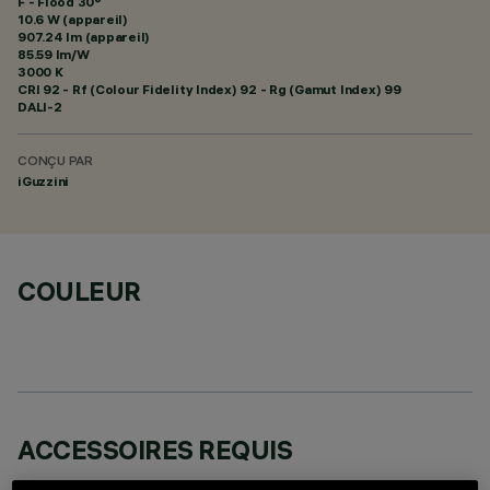
F - Flood 30°
10.6 W (appareil)
907.24 lm (appareil)
85.59 lm/W
3000 K
CRI
92
- Rf (Colour Fidelity Index) 92 - Rg (Gamut Index) 99
DALI-2
CONÇU PAR
iGuzzini
COULEUR
ACCESSOIRES REQUIS
Il est nécessaire de commander l'un des accessoires requis pour installer et utiliser correctement