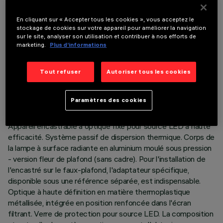
le produit:
En cliquant sur « Accepter tous les cookies », vous acceptez le
stockage de cookies sur votre appareil pour améliorer la navigation
sur le site, analyser son utilisation et contribuer à nos efforts de
marketing.
Plus d’informations
DONNÉES TECHNIQUES
Tout refuser
Autoriser tous les cookies
DERNIÈRE MISE À JOUR: 06/08/2026
Paramètres des cookies
DESCRIPTION
Appareil encastrable à optique fixe pour source LED à haute
efficacité. Système passif de dispersion thermique. Corps de
la lampe à surface radiante en aluminium moulé sous pression
- version fleur de plafond (sans cadre). Pour l'installation de
l'encastré sur le faux-plafond, l'adaptateur spécifique,
disponible sous une référence séparée, est indispensable.
Optique à haute définition en matière thermoplastique
métallisée, intégrée en position renfoncée dans l'écran
filtrant. Verre de protection pour source LED. La composition