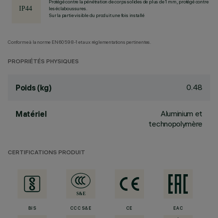
Protégé contre la pénétration de corps solides de plus de 1 mm, protégé contre
les éclaboussures.
Sur la partie visible du produit une fois installé
Conforme à la norme EN60598-1 et aux réglementations pertinentes.
PROPRIÉTÉS PHYSIQUES
0.48
Poids (kg)
Aluminium et
Matériel
technopolymère
CERTIFICATIONS PRODUIT
BIS
CCC S&E
CE
EAC