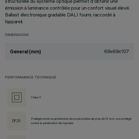
structurelle du système optique permet d'obtenir une
émission à luminance contrôlée pour un confort visuel élevé.
Ballast électronique gradable DALI fourni, raccordé à
l’appareil.
DIMENSIONS
69x69x107
General (mm)
PERFORMANCE TECHNIQUE
Class II
Protégé contre la pénétration de corps solides de plus de 12 mm, non protégé
contre la pénétration de liquides.