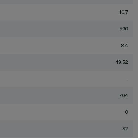
10.7
590
8.4
48.52
-
764
0
82