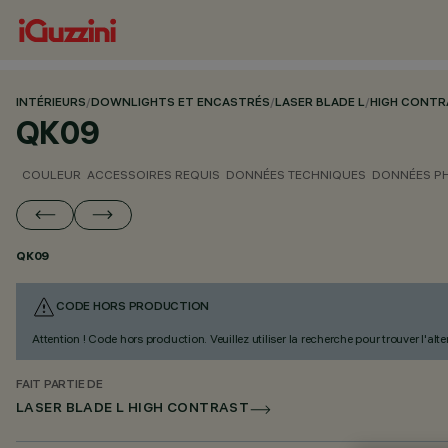
INTÉRIEURS
/
DOWNLIGHTS ET ENCASTRÉS
/
LASER BLADE L
/
HIGH CONTR
QK09
COULEUR
ACCESSOIRES REQUIS
DONNÉES TECHNIQUES
DONNÉES P
QK09
CODE HORS PRODUCTION
Attention ! Code hors production. Veuillez utiliser la recherche pour trouver l'al
FAIT PARTIE DE
LASER BLADE L HIGH CONTRAST