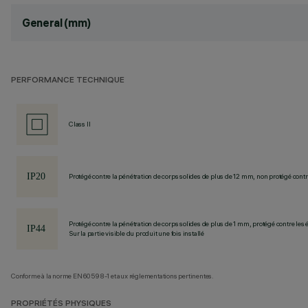
General (mm)
PERFORMANCE TECHNIQUE
Class II
Protégé contre la pénétration de corps solides de plus de 12 mm, non protégé contre
Protégé contre la pénétration de corps solides de plus de 1 mm, protégé contre les
Sur la partie visible du produit une fois installé
Conforme à la norme EN60598-1 et aux réglementations pertinentes.
PROPRIÉTÉS PHYSIQUES