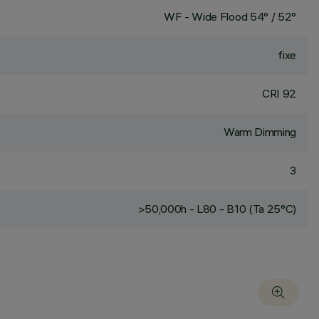
WF - Wide Flood 54° / 52°
fixe
CRI
92
Warm Dimming
3
>50,000h - L80 - B10 (Ta 25°C)