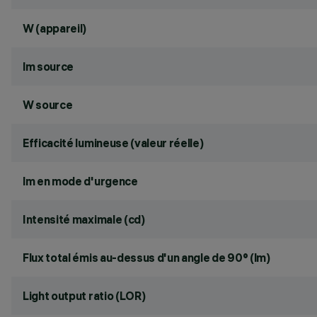
W (appareil)
lm source
W source
Efficacité lumineuse (valeur réelle)
lm en mode d'urgence
Intensité maximale (cd)
Flux total émis au-dessus d'un angle de 90° (lm)
Light output ratio (LOR)