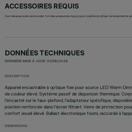
ACCESSOIRES REQUIS
Il est nécessaire de commander l'un des accessoires requis pour installer et utiliser correctement le pr
DONNÉES TECHNIQUES
DERNIÈRE MISE À JOUR: 01/08/2026
DESCRIPTION
Appareil encastrable à optique fixe pour source LED Warm Dimmi
de couleur élevé. Système passif de dispersion thermique. Corps 
l'encastré sur le faux-plafond, l'adaptateur spécifique, disponi
position renfoncée dans l'écran filtrant. Verre de protection p
confort visuel élevé. Ballast électronique fourni, raccordé à l’appa
DIMENSIONS