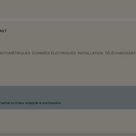
AST
HOTOMÉTRIQUES
DONNÉES ÉLECTRIQUES
INSTALLATION
TÉLÉCHARGEME
ternative la mieux adaptée à vos besoins.