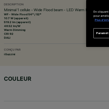
DESCRIPTION
Minimal 1 cellule - Wide Flood beam - LED Warm Dimming
En cliquant
WF - Wide Flood 54° / 52°
pour amélio
10.7 W (appareil)
Plus d’in
519.2 lm (appareil)
48.52 lm/W
Warm Dimming
Paramèt
CRI
92
DALI
CONÇU PAR
iGuzzini
COULEUR