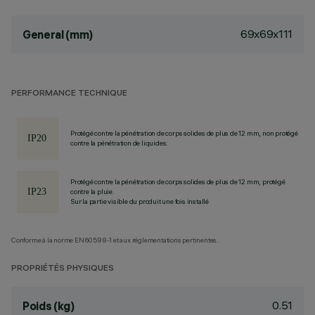
69x69x111
General (mm)
PERFORMANCE TECHNIQUE
Protégé contre la pénétration de corps solides de plus de 12 mm, non protégé
contre la pénétration de liquides.
Protégé contre la pénétration de corps solides de plus de 12 mm, protégé
contre la pluie.
Sur la partie visible du produit une fois installé
Conforme à la norme EN60598-1 et aux réglementations pertinentes.
PROPRIÉTÉS PHYSIQUES
0.51
Poids (kg)