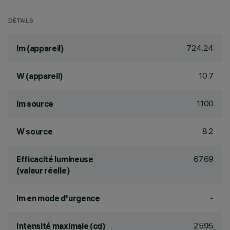
DÉTAILS
724.24
lm (appareil)
10.7
W (appareil)
1100
lm source
8.2
W source
67.69
Efficacité lumineuse
(valeur réelle)
-
lm en mode d'urgence
2595
Intensité maximale (cd)