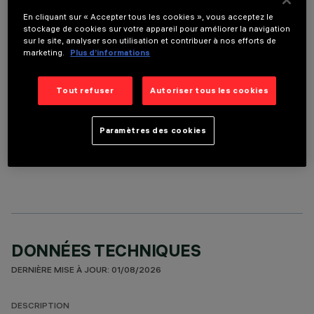
En cliquant sur « Accepter tous les cookies », vous acceptez le
ACCESSOIRES REQUIS
stockage de cookies sur votre appareil pour améliorer la navigation
sur le site, analyser son utilisation et contribuer à nos efforts de
Il est nécessaire de commander l'un des accessoires requis pour installer et utiliser correctement
marketing.
Plus d’informations
le produit:
Tout refuser
Autoriser tous les cookies
Paramètres des cookies
COMPOSANTS OPTIONNELS
DONNÉES TECHNIQUES
DERNIÈRE MISE À JOUR: 01/08/2026
DESCRIPTION