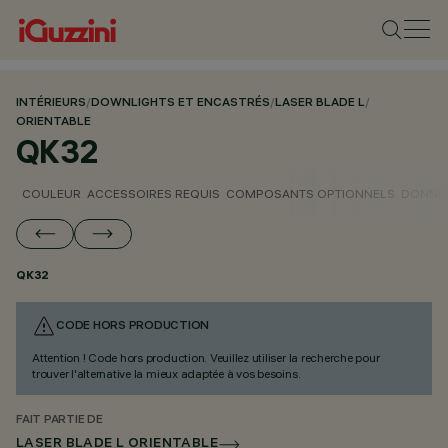
INTÉRIEURS
/
DOWNLIGHTS ET ENCASTRÉS
/
LASER BLADE L
/
ORIENTABLE
QK32
COULEUR
ACCESSOIRES REQUIS
COMPOSANTS OPTIONNELS
DONNÉE
QK32
CODE HORS PRODUCTION
Attention ! Code hors production. Veuillez utiliser la recherche pour
trouver l'alternative la mieux adaptée à vos besoins.
FAIT PARTIE DE
LASER BLADE L ORIENTABLE