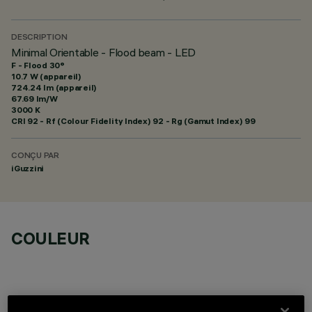
DESCRIPTION
Minimal Orientable - Flood beam - LED
F - Flood 30°
10.7 W (appareil)
724.24 lm (appareil)
67.69 lm/W
3000 K
CRI
92
- Rf (Colour Fidelity Index) 92 - Rg (Gamut Index) 99
CONÇU PAR
iGuzzini
COULEUR