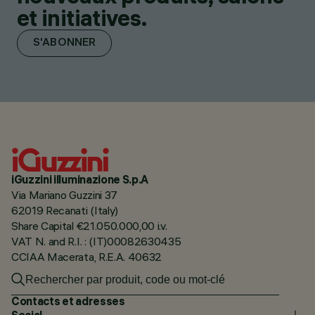
et initiatives.
S'ABONNER
iGuzzini illuminazione S.p.A
Via Mariano Guzzini 37
62019 Recanati (Italy)
Share Capital €21.050.000,00 i.v.
VAT N. and R.I. : (IT)00082630435
CCIAA Macerata, R.E.A. 40632
Contacts et adresses